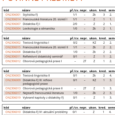
kód
název
př./cv.
nepr.
ukon.
kred.
sem
ON2306001
Stylistika FJ
1/1
–
Zk
3
2.
ON2306014
Francouzská literatura 20. století I
1/1
–
Z
1
1.
ON2306007
Didaktika FJ I
2/0
–
Z
2
1.
ON2306004
Lexikologie a sémantika
1/0
–
Zk
2
1.
kód
název
př./cv.
nepr.
ukon.
kred.
sem
ON2306002
Textová lingvistika I
0/2
–
KZ
2
2.
ON2306015
Francouzská literatura 20. století II
1/1
–
Zk
2
2.
ON2306008
Didaktika FJ II
1/0
–
Zk
2
2.
ON2306011
Reflektivní didaktický seminář
0/1
–
Z
1
2.
ON2306012
Oborová pedagogická praxe I
–
2T
Z
1
2.
kód
název
př./cv.
nepr.
ukon.
kred.
sem
ON2306003
Textová lingvistika II
0/1
–
Zk
2
4.
ON2306009
Didaktika FJ III: reflexe
0/1
–
KZ
1
3.
pedagogické praxe
ON2306013
Oborová pedagogická praxe II
–
2T
Z
1
3.
ON2306017
Nejstarší francouzská literatura
1/0
–
Zk
2
3.
ON2306019
Vybrané kapitoly z didaktiky FJ
0/1
–
Z
1
3.
kód
název
př./cv.
nepr.
ukon.
kred.
seme
ON2306010
Didaktika FJ IV: aktuální problémy
0/1
–
Z
1
4.