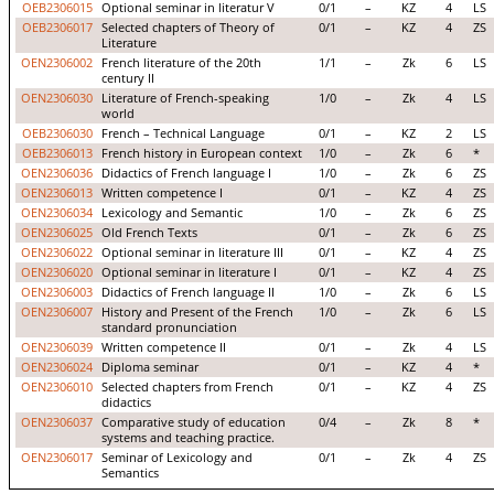
OEB2306015
Optional seminar in literatur V
0/1
–
KZ
4
LS
OEB2306017
Selected chapters of Theory of
0/1
–
KZ
4
ZS
Literature
OEN2306002
French literature of the 20th
1/1
–
Zk
6
LS
century II
OEN2306030
Literature of French-speaking
1/0
–
Zk
4
LS
world
OEB2306030
French – Technical Language
0/1
–
KZ
2
LS
OEB2306013
French history in European context
1/0
–
Zk
6
*
OEN2306036
Didactics of French language I
1/0
–
Zk
6
ZS
OEN2306013
Written competence I
0/1
–
KZ
4
ZS
OEN2306034
Lexicology and Semantic
1/0
–
Zk
6
ZS
OEN2306025
Old French Texts
0/1
–
Zk
6
ZS
OEN2306022
Optional seminar in literature III
0/1
–
KZ
4
ZS
OEN2306020
Optional seminar in literature I
0/1
–
KZ
4
ZS
OEN2306003
Didactics of French language II
1/0
–
Zk
6
LS
OEN2306007
History and Present of the French
1/0
–
Zk
6
LS
standard pronunciation
OEN2306039
Written competence II
0/1
–
Zk
4
LS
OEN2306024
Diploma seminar
0/1
–
KZ
4
*
OEN2306010
Selected chapters from French
0/1
–
KZ
4
ZS
didactics
OEN2306037
Comparative study of education
0/4
–
Zk
8
*
systems and teaching practice.
OEN2306017
Seminar of Lexicology and
0/1
–
Zk
4
ZS
Semantics