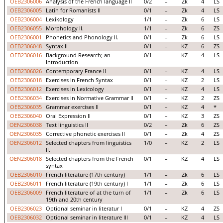
OEB2306006
Analysis of the French language II
0/2
–
Zk
4
LS
OEB2306005
Latin for Romanists II
0/1
–
Zk
4
LS
OEB2306004
Lexikology
1/1
–
Zk
6
LS
OEB2306055
Morphology II.
1/1
–
Zk
6
ZS
OEB2306001
Phonetics and Phonology II.
0/1
–
Zk
6
LS
OEB2306048
Syntax II
0/1
–
KZ
6
ZS
OEB2306016
Background Research; an
0/1
–
KZ
4
LS
Introduction
OEB2306026
Contemporary France II
0/1
–
KZ
4
LS
OEB2306018
Exercises in French Syntax
0/1
–
KZ
2
LS
OEB2306012
Exercises in Lexicology
0/1
–
KZ
4
LS
OEB2306034
Exercises in Normative Grammar II
0/1
–
KZ
2
ZS
OEB2306035
Grammar exercises II
0/1
–
KZ
4
*
OEB2306040
Oral Expression II
0/1
–
KZ
3
ZS
OEN2306038
Text linguistics II
0/2
–
Zk
6
ZS
OEN2306035
Corrective phonetic exercises II
0/1
–
Zk
4
ZS
OEN2306012
Selected chapters from linguistics
1/0
–
KZ
2
LS
II.
OEN2306018
Selected chapters from the French
0/1
–
KZ
4
LS
syntax
OEB2306010
French literature (17th century)
1/1
–
Zk
6
LS
OEB2306011
French literature (19th century) I
1/1
–
Zk
6
LS
OEB2306009
French literature of at the turn of
1/1
–
Zk
6
LS
19th and 20th century
OEB2306023
Optional seminar in literatur I
0/1
–
KZ
4
ZS
OEB2306032
Optional seminar in literature III
0/1
–
KZ
4
LS