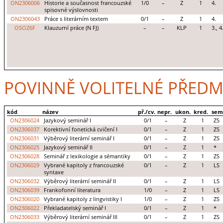
ON2306006
Historie a současnost francouzské
1/0
–
Z
1
4.
spisovné výslovnosti
ON2306043
Práce s literárním textem
0/1
–
Z
1
4.
OSOZ6F
Klauzurní práce (N FJ)
–
–
KLP
1
3., 4
POVINNĚ VOLITELNÉ PŘEDM
kód
název
př./cv.
nepr.
ukon.
kred.
sem
ON2306024
Jazykový seminář I
0/1
–
Z
1
ZS
ON2306037
Korektivní fonetická cvičení I
0/1
–
Z
1
ZS
ON2306031
Výběrový literární seminář I
0/1
–
Z
1
ZS
ON2306025
Jazykový seminář II
0/1
–
Z
1
*
ON2306028
Seminář z lexikologie a sémantiky
0/1
–
Z
1
ZS
ON2306029
Vybrané kapitoly z francouzské
0/1
–
Z
1
LS
syntaxe
ON2306032
Výběrový literární seminář II
0/1
–
Z
1
LS
ON2306039
Frankofonní literatura
1/0
–
Z
1
LS
ON2306020
Vybrané kapitoly z lingvistiky I
1/0
–
Z
1
ZS
ON2306022
Překladatelský seminář I
0/1
–
Z
1
*
ON2306033
Výběrový literární seminář III
0/1
–
Z
1
ZS