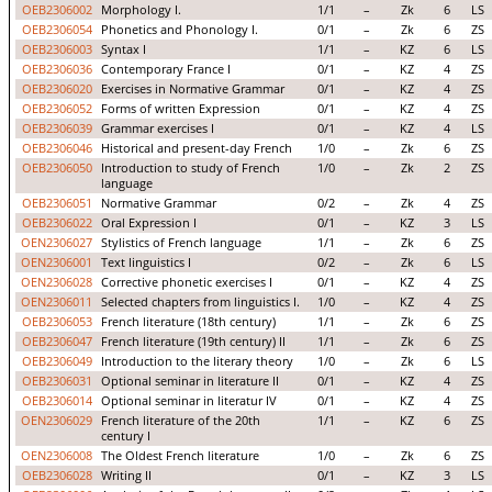
OEB2306002
Morphology I.
1/1
–
Zk
6
LS
OEB2306054
Phonetics and Phonology I.
0/1
–
Zk
6
ZS
OEB2306003
Syntax I
1/1
–
KZ
6
LS
OEB2306036
Contemporary France I
0/1
–
KZ
4
ZS
OEB2306020
Exercises in Normative Grammar
0/1
–
KZ
4
ZS
OEB2306052
Forms of written Expression
0/1
–
KZ
4
ZS
OEB2306039
Grammar exercises I
0/1
–
KZ
4
LS
OEB2306046
Historical and present-day French
1/0
–
Zk
6
ZS
OEB2306050
Introduction to study of French
1/0
–
Zk
2
ZS
language
OEB2306051
Normative Grammar
0/2
–
Zk
4
ZS
OEB2306022
Oral Expression I
0/1
–
KZ
3
LS
OEN2306027
Stylistics of French language
1/1
–
Zk
6
ZS
OEN2306001
Text linguistics I
0/2
–
Zk
6
LS
OEN2306028
Corrective phonetic exercises I
0/1
–
KZ
4
ZS
OEN2306011
Selected chapters from linguistics I.
1/0
–
KZ
4
ZS
OEB2306053
French literature (18th century)
1/1
–
Zk
6
ZS
OEB2306047
French literature (19th century) II
1/1
–
Zk
6
ZS
OEB2306049
Introduction to the literary theory
1/0
–
Zk
6
LS
OEB2306031
Optional seminar in literature II
0/1
–
KZ
4
ZS
OEB2306014
Optional seminar in literatur IV
0/1
–
KZ
4
ZS
OEN2306029
French literature of the 20th
1/1
–
KZ
6
ZS
century I
OEN2306008
The Oldest French literature
1/0
–
Zk
6
ZS
OEB2306028
Writing II
0/1
–
KZ
3
LS