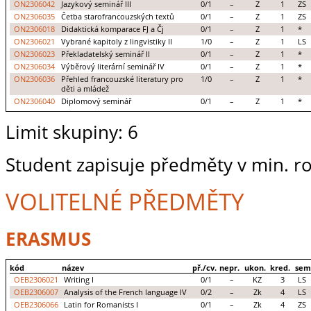
ON2306042
Jazykový seminář III
0/1
–
Z
1
ZS
ON2306035
Četba starofrancouzských textů
0/1
–
Z
1
ZS
ON2306018
Didaktická komparace FJ a Čj
0/1
–
Z
1
*
ON2306021
Vybrané kapitoly z lingvistiky II
1/0
–
Z
1
LS
ON2306023
Překladatelský seminář II
0/1
–
Z
1
*
ON2306034
Výběrový literární seminář IV
0/1
–
Z
1
*
ON2306036
Přehled francouzské literatury pro
1/0
–
Z
1
*
děti a mládež
ON2306040
Diplomový seminář
0/1
–
Z
1
*
Limit skupiny: 6
Student zapisuje předměty v min. ro
VOLITELNÉ PŘEDMĚTY
ERASMUS
kód
název
př./cv.
nepr.
ukon.
kred.
sem
OEB2306021
Writing I
0/1
–
KZ
3
LS
OEB2306007
Analysis of the French language IV
0/2
–
Zk
4
LS
OEB2306066
Latin for Romanists I
0/1
–
Zk
4
ZS