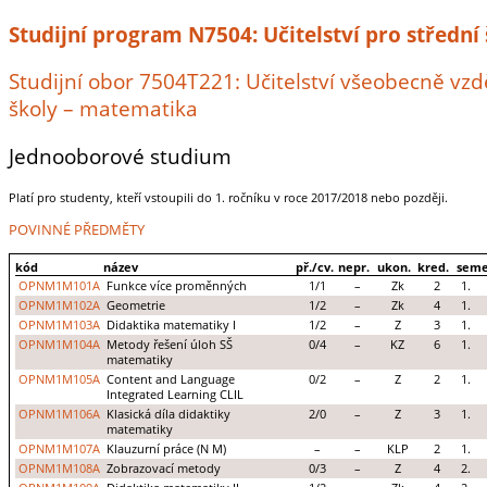
Studijní program N7504: Učitelství pro střední
Studijní obor 7504T221: Učitelství všeobecně vzd
školy – matematika
Jednooborové studium
Platí pro studenty, kteří vstoupili do 1. ročníku v roce 2017/2018 nebo později.
POVINNÉ PŘEDMĚTY
kód
název
př./cv.
nepr.
ukon.
kred.
seme
OPNM1M101A
Funkce více proměnných
1/1
–
Zk
2
1.
OPNM1M102A
Geometrie
1/2
–
Zk
4
1.
OPNM1M103A
Didaktika matematiky I
1/2
–
Z
3
1.
OPNM1M104A
Metody řešení úloh SŠ
0/4
–
KZ
6
1.
matematiky
OPNM1M105A
Content and Language
0/2
–
Z
2
1.
Integrated Learning CLIL
OPNM1M106A
Klasická díla didaktiky
2/0
–
Z
3
1.
matematiky
OPNM1M107A
Klauzurní práce (N M)
–
–
KLP
2
1.
OPNM1M108A
Zobrazovací metody
0/3
–
Z
4
2.