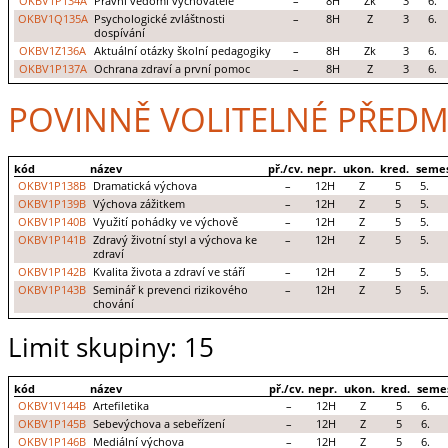
OKBV1P134A
Právní vědomí vychovatele
–
8H
Zk
3
6.
OKBV1Q135A
Psychologické zvláštnosti
–
8H
Z
3
6.
dospívání
OKBV1Z136A
Aktuální otázky školní pedagogiky
–
8H
Zk
3
6.
OKBV1P137A
Ochrana zdraví a první pomoc
–
8H
Z
3
6.
POVINNĚ VOLITELNÉ PŘEDM
kód
název
př./cv.
nepr.
ukon.
kred.
seme
OKBV1P138B
Dramatická výchova
–
12H
Z
5
5.
OKBV1P139B
Výchova zážitkem
–
12H
Z
5
5.
OKBV1P140B
Využití pohádky ve výchově
–
12H
Z
5
5.
OKBV1P141B
Zdravý životní styl a výchova ke
–
12H
Z
5
5.
zdraví
OKBV1P142B
Kvalita života a zdraví ve stáří
–
12H
Z
5
5.
OKBV1P143B
Seminář k prevenci rizikového
–
12H
Z
5
5.
chování
Limit skupiny: 15
kód
název
př./cv.
nepr.
ukon.
kred.
seme
OKBV1V144B
Artefiletika
–
12H
Z
5
6.
OKBV1P145B
Sebevýchova a sebeřízení
–
12H
Z
5
6.
OKBV1P146B
Mediální výchova
–
12H
Z
5
6.