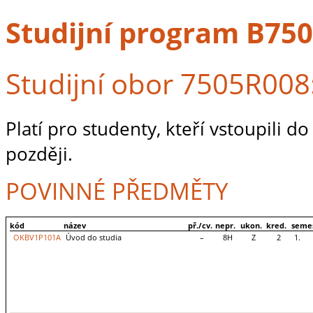
Studijní program B750
Studijní obor 7505R008:
Platí pro studenty, kteří vstoupili 
později.
POVINNÉ PŘEDMĚTY
kód
název
př./cv.
nepr.
ukon.
kred.
seme
OKBV1P101A
Úvod do studia
–
8H
Z
2
1.