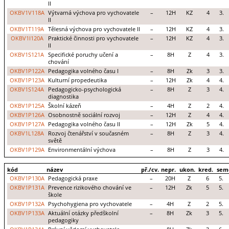
II
OKBV1V118A
Výtvarná výchova pro vychovatele
–
12H
KZ
4
3.
II
OKBV1T119A
Tělesná výchova pro vychovatele II
–
12H
KZ
4
3.
OKBV1I120A
Praktické činnosti pro vychovatele
–
12H
KZ
4
3.
II
OKBV1S121A
Specifické poruchy učení a
–
8H
Z
4
3.
chování
OKBV1P122A
Pedagogika volného času I
–
8H
Zk
3
3.
OKBV1P123A
Kulturní propedeutika
–
12H
Zk
4
4.
OKBV1S124A
Pedagogicko-psychologická
–
8H
Z
3
4.
diagnostika
OKBV1P125A
Školní kázeň
–
4H
Z
2
4.
OKBV1P126A
Osobnostně sociální rozvoj
–
12H
Z
4
4.
OKBV1P127A
Pedagogika volného času II
–
12H
Zk
5
4.
OKBV1L128A
Rozvoj čtenářství v současném
–
8H
Z
3
4.
světě
OKBV1P129A
Environmentální výchova
–
8H
Z
3
4.
kód
název
př./cv.
nepr.
ukon.
kred.
sem
OKBV1P130A
Pedagogická praxe
–
20H
Z
6
5.
OKBV1P131A
Prevence rizikového chování ve
–
12H
Zk
5
5.
škole
OKBV1P132A
Psychohygiena pro vychovatele
–
4H
Z
2
5.
OKBV1P133A
Aktuální otázky předškolní
–
8H
Zk
3
5.
pedagogiky