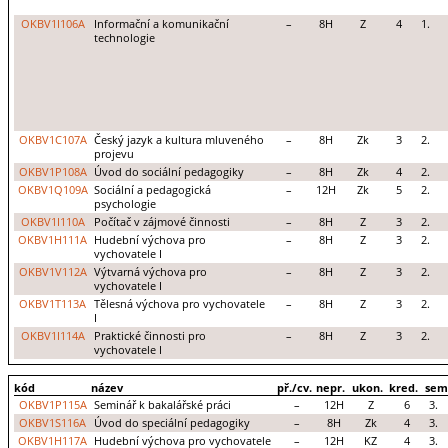
OKBV1I106A
Informační a komunikační
–
8H
Z
4
1.
technologie
OKBV1C107A
Český jazyk a kultura mluveného
–
8H
Zk
3
2.
projevu
OKBV1P108A
Úvod do sociální pedagogiky
–
8H
Zk
4
2.
OKBV1Q109A
Sociální a pedagogická
–
12H
Zk
5
2.
psychologie
OKBV1I110A
Počítač v zájmové činnosti
–
8H
Z
3
2.
OKBV1H111A
Hudební výchova pro
–
8H
Z
3
2.
vychovatele I
OKBV1V112A
Výtvarná výchova pro
–
8H
Z
3
2.
vychovatele I
OKBV1T113A
Tělesná výchova pro vychovatele
–
8H
Z
3
2.
I
OKBV1I114A
Praktické činnosti pro
–
8H
Z
3
2.
vychovatele I
kód
název
př./cv.
nepr.
ukon.
kred.
sem
OKBV1P115A
Seminář k bakalářské práci
–
12H
Z
6
3.
OKBV1S116A
Úvod do speciální pedagogiky
–
8H
Zk
4
3.
OKBV1H117A
Hudební výchova pro vychovatele
–
12H
KZ
4
3.