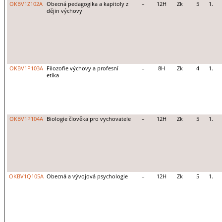
OKBV1Z102A
Obecná pedagogika a kapitoly z
–
12H
Zk
5
1.
dějin výchovy
OKBV1P103A
Filozofie výchovy a profesní
–
8H
Zk
4
1.
etika
OKBV1P104A
Biologie člověka pro vychovatele
–
12H
Zk
5
1.
OKBV1Q105A
Obecná a vývojová psychologie
–
12H
Zk
5
1.