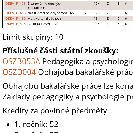
OKBV1P147B
Šikanování v dětských
–
12H
Z
5
6.
kolektivech
OKBV1P148B
Násilí v rodině a syndrom CAN
–
12H
Z
5
6.
OKBV1P149B
Multikulturní výchova
–
12H
Z
5
6.
OKBV1P150B
Autorita ve výchově
–
12H
Z
5
6.
Limit skupiny: 10
Příslušné části státní zkoušky:
OSZB053A
Pedagogika a psychologie
OSZD004
Obhajoba bakalářské prác
Obhajobu bakalářské práce lze konat
Základy pedagogiky a psychologie p
Kredity za povinné předměty
1. ročník: 52