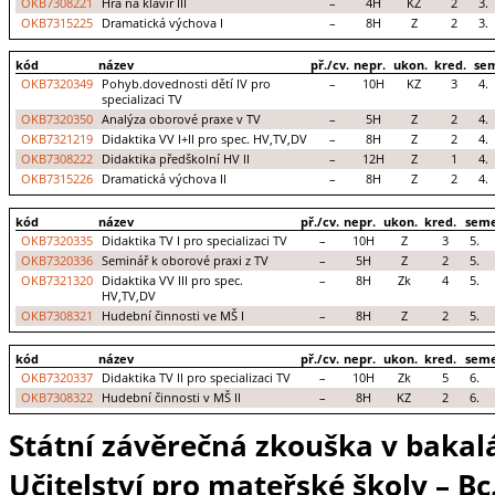
OKB7308221
Hra na klavír III
–
4H
KZ
2
3.
OKB7315225
Dramatická výchova I
–
8H
Z
2
3.
kód
název
př./cv.
nepr.
ukon.
kred.
se
OKB7320349
Pohyb.dovednosti dětí IV pro
–
10H
KZ
3
4.
specializaci TV
OKB7320350
Analýza oborové praxe v TV
–
5H
Z
2
4.
OKB7321219
Didaktika VV I+II pro spec. HV,TV,DV
–
8H
Z
2
4.
OKB7308222
Didaktika předškolní HV II
–
12H
Z
1
4.
OKB7315226
Dramatická výchova II
–
8H
Z
2
4.
kód
název
př./cv.
nepr.
ukon.
kred.
seme
OKB7320335
Didaktika TV I pro specializaci TV
–
10H
Z
3
5.
OKB7320336
Seminář k oborové praxi z TV
–
5H
Z
2
5.
OKB7321320
Didaktika VV III pro spec.
–
8H
Zk
4
5.
HV,TV,DV
OKB7308321
Hudební činnosti ve MŠ I
–
8H
Z
2
5.
kód
název
př./cv.
nepr.
ukon.
kred.
seme
OKB7320337
Didaktika TV II pro specializaci TV
–
10H
Zk
5
6.
OKB7308322
Hudební činnosti v MŠ II
–
8H
KZ
2
6.
Státní závěrečná zkouška v baka
Učitelství pro mateřské školy – Bc.