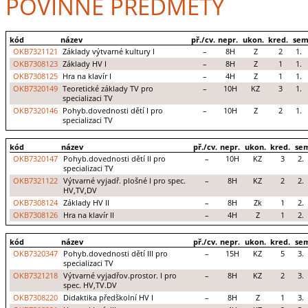
POVINNÉ PŘEDMĚTY
kód
název
př./cv.
nepr.
ukon.
kred.
sem
OKB7321121
Základy výtvarné kultury I
–
8H
Z
2
1.
OKB7308123
Základy HV I
–
8H
Z
1
1.
OKB7308125
Hra na klavír I
–
4H
Z
1
1.
OKB7320149
Teoretické základy TV pro
–
10H
KZ
3
1.
specializaci TV
OKB7320146
Pohyb.dovednosti dětí I pro
–
10H
Z
2
1.
specializaci TV
kód
název
př./cv.
nepr.
ukon.
kred.
se
OKB7320147
Pohyb.dovednosti dětí II pro
–
10H
KZ
3
2.
specializaci TV
OKB7321122
Výtvarné vyjadř. plošné I pro spec.
–
8H
KZ
2
2.
HV,TV,DV
OKB7308124
Základy HV II
–
8H
Zk
1
2.
OKB7308126
Hra na klavír II
–
4H
Z
1
2.
kód
název
př./cv.
nepr.
ukon.
kred.
se
OKB7320347
Pohyb.dovednosti dětí III pro
–
15H
KZ
5
3.
specializaci TV
OKB7321218
Výtvarné vyjadřov.prostor. I pro
–
8H
KZ
2
3.
spec. HV,TV.DV
OKB7308220
Didaktika předškolní HV I
–
8H
Z
1
3.