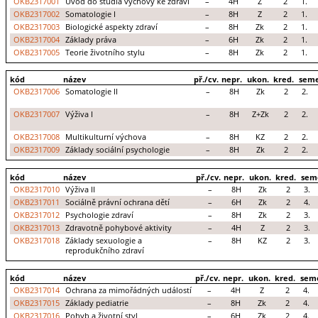
OKB2317001
Úvod do studia výchovy ke zdraví
–
4H
Z
2
1.
OKB2317002
Somatologie I
–
8H
Z
2
1.
OKB2317003
Biologické aspekty zdraví
–
8H
Zk
2
1.
OKB2317004
Základy práva
–
6H
Zk
2
1.
OKB2317005
Teorie životního stylu
–
8H
Zk
2
1.
kód
název
př./cv.
nepr.
ukon.
kred.
seme
OKB2317006
Somatologie II
–
8H
Zk
2
2.
OKB2317007
Výživa I
–
8H
Z+Zk
2
2.
OKB2317008
Multikulturní výchova
–
8H
KZ
2
2.
OKB2317009
Základy sociální psychologie
–
8H
Zk
2
2.
kód
název
př./cv.
nepr.
ukon.
kred.
sem
OKB2317010
Výživa II
–
8H
Zk
2
3.
OKB2317011
Sociálně právní ochrana dětí
–
6H
Zk
2
4.
OKB2317012
Psychologie zdraví
–
8H
Zk
2
3.
OKB2317013
Zdravotně pohybové aktivity
–
4H
Z
2
3.
OKB2317018
Základy sexuologie a
–
8H
KZ
2
3.
reprodukčního zdraví
kód
název
př./cv.
nepr.
ukon.
kred.
sem
OKB2317014
Ochrana za mimořádných událostí
–
4H
Z
2
4.
OKB2317015
Základy pediatrie
–
8H
Zk
2
4.
OKB2317016
Pohyb a životní styl
–
6H
Zk
2
4.