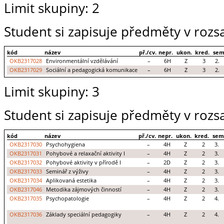
Limit skupiny: 2
Student si zapisuje předměty v rozs
kód
název
př./cv.
nepr.
ukon.
kred.
sem
OKB2317028
Environmentální vzdělávání
–
6H
Z
3
2.
OKB2317029
Sociální a pedagogická komunikace
–
6H
Z
3
2.
Limit skupiny: 3
Student si zapisuje předměty v rozs
kód
název
př./cv.
nepr.
ukon.
kred.
sem
OKB2317030
Psychohygiena
–
4H
Z
2
3.
OKB2317031
Pohybové a relaxační aktivity I
–
4H
Z
2
3.
OKB2317032
Pohybové aktivity v přírodě I
–
2D
Z
2
3.
OKB2317033
Seminář z výživy
–
4H
Z
2
3.
OKB2317034
Aplikovaná estetika
–
4H
Z
2
3.
OKB2317046
Metodika zájmových činností
–
4H
Z
2
3.
OKB2317035
Psychopatologie
–
4H
Z
2
4.
OKB2317036
Základy speciální pedagogiky
–
4H
Z
2
4.