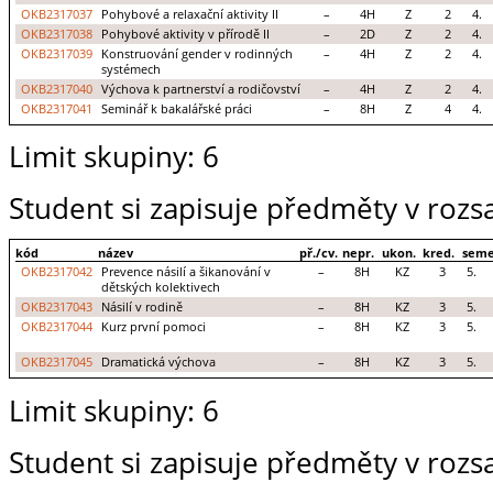
OKB2317037
Pohybové a relaxační aktivity II
–
4H
Z
2
4.
OKB2317038
Pohybové aktivity v přírodě II
–
2D
Z
2
4.
OKB2317039
Konstruování gender v rodinných
–
4H
Z
2
4.
systémech
OKB2317040
Výchova k partnerství a rodičovství
–
4H
Z
2
4.
OKB2317041
Seminář k bakalářské práci
–
8H
Z
4
4.
Limit skupiny: 6
Student si zapisuje předměty v rozs
kód
název
př./cv.
nepr.
ukon.
kred.
seme
OKB2317042
Prevence násilí a šikanování v
–
8H
KZ
3
5.
dětských kolektivech
OKB2317043
Násilí v rodině
–
8H
KZ
3
5.
OKB2317044
Kurz první pomoci
–
8H
KZ
3
5.
OKB2317045
Dramatická výchova
–
8H
KZ
3
5.
Limit skupiny: 6
Student si zapisuje předměty v rozs