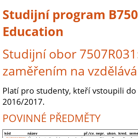
Studijní program B7507
Education
Studijní obor 7507R031:
zaměřením na vzdělává
Platí pro studenty, kteří vstoupili d
2016/2017.
POVINNÉ PŘEDMĚTY
kód
název
př./cv.
nepr.
ukon.
kred.
seme