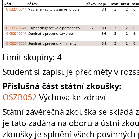
kód
název
př./cv.
nepr.
ukon.
kred.
sem
OKB2317047
Vybrané kapitoly z gerontologie
–
8H
Z
2
6.
OKB2317048
Psychodiagnostika a poradenství
–
8H
Z
2
6.
OKB2317049
Seminář k prevenci závislostí
–
8H
Z
2
6.
OKB2317050
Seminář k prevenci kriminality
–
8H
Z
2
6.
Limit skupiny: 4
Student si zapisuje předměty v rozs
Příslušná část státní zkoušky:
OSZB052
Výchova ke zdraví
Státní závěrečná zkouška se skládá 
je tato zadána na oboru a ústní zk
zkoušky je splnění všech povinných