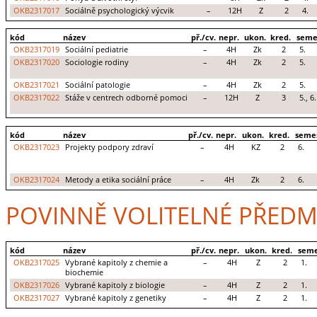
OKB2317017
Sociálně psychologický výcvik
–
12H
Z
2
4.
kód
název
př./cv.
nepr.
ukon.
kred.
seme
OKB2317019
Sociální pediatrie
–
4H
Zk
2
5.
OKB2317020
Sociologie rodiny
–
4H
Zk
2
5.
OKB2317021
Sociální patologie
–
4H
Zk
2
5.
OKB2317022
Stáže v centrech odborné pomoci
–
12H
Z
3
5., 6.
kód
název
př./cv.
nepr.
ukon.
kred.
seme
OKB2317023
Projekty podpory zdraví
–
4H
KZ
2
6.
OKB2317024
Metody a etika sociální práce
–
4H
Zk
2
6.
POVINNĚ VOLITELNÉ PŘEDM
kód
název
př./cv.
nepr.
ukon.
kred.
seme
OKB2317025
Vybrané kapitoly z chemie a
–
4H
Z
2
1.
biochemie
OKB2317026
Vybrané kapitoly z biologie
–
4H
Z
2
1.
OKB2317027
Vybrané kapitoly z genetiky
–
4H
Z
2
1.