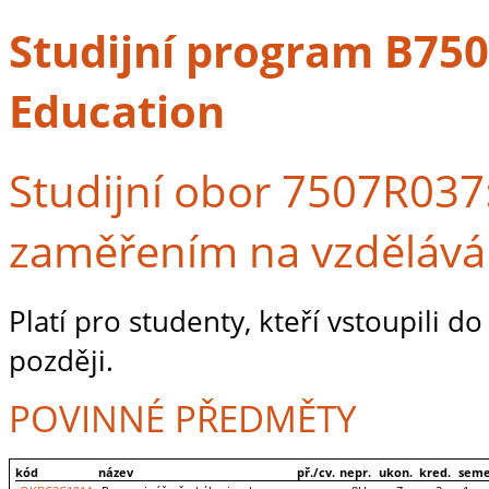
Studijní program B7507
Education
Studijní obor 7507R037:
zaměřením na vzdělává
Platí pro studenty, kteří vstoupili 
později.
POVINNÉ PŘEDMĚTY
kód
název
př./cv.
nepr.
ukon.
kred.
seme