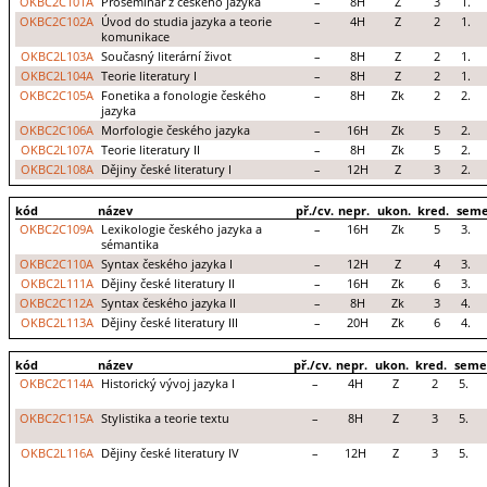
OKBC2C101A
Proseminář z českého jazyka
–
8H
Z
3
1.
OKBC2C102A
Úvod do studia jazyka a teorie
–
4H
Z
2
1.
komunikace
OKBC2L103A
Současný literární život
–
8H
Z
2
1.
OKBC2L104A
Teorie literatury I
–
8H
Z
2
1.
OKBC2C105A
Fonetika a fonologie českého
–
8H
Zk
2
2.
jazyka
OKBC2C106A
Morfologie českého jazyka
–
16H
Zk
5
2.
OKBC2L107A
Teorie literatury II
–
8H
Zk
5
2.
OKBC2L108A
Dějiny české literatury I
–
12H
Z
3
2.
kód
název
př./cv.
nepr.
ukon.
kred.
seme
OKBC2C109A
Lexikologie českého jazyka a
–
16H
Zk
5
3.
sémantika
OKBC2C110A
Syntax českého jazyka I
–
12H
Z
4
3.
OKBC2L111A
Dějiny české literatury II
–
16H
Zk
6
3.
OKBC2C112A
Syntax českého jazyka II
–
8H
Zk
3
4.
OKBC2L113A
Dějiny české literatury III
–
20H
Zk
6
4.
kód
název
př./cv.
nepr.
ukon.
kred.
seme
OKBC2C114A
Historický vývoj jazyka I
–
4H
Z
2
5.
OKBC2C115A
Stylistika a teorie textu
–
8H
Z
3
5.
OKBC2L116A
Dějiny české literatury IV
–
12H
Z
3
5.