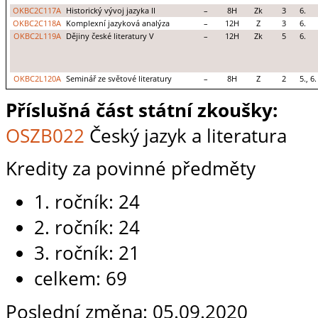
OKBC2C117A
Historický vývoj jazyka II
–
8H
Zk
3
6.
OKBC2C118A
Komplexní jazyková analýza
–
12H
Z
3
6.
OKBC2L119A
Dějiny české literatury V
–
12H
Zk
5
6.
OKBC2L120A
Seminář ze světové literatury
–
8H
Z
2
5., 6.
Příslušná část státní zkoušky:
OSZB022
Český jazyk a literatura
Kredity za povinné předměty
1. ročník: 24
2. ročník: 24
3. ročník: 21
celkem: 69
Poslední změna: 05.09.2020