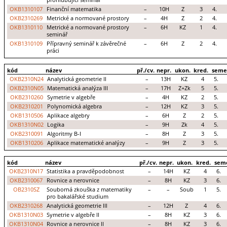
prohlubující seminář
OKB1310107
Finanční matematika
–
10H
Z
3
4.
OKB2310269
Metrické a normované prostory
–
4H
Z
2
4.
OKB1310110
Metrické a normované prostory
–
6H
KZ
1
4.
seminář
OKB1310109
Přípravný seminář k závěrečné
–
6H
Z
2
4.
práci
kód
název
př./cv.
nepr.
ukon.
kred.
seme
OKB2310N24
Analytická geometrie II
–
13H
KZ
4
5.
OKB2310N05
Matematická analýza III
–
17H
Z+Zk
5
5.
OKB2310260
Symetrie v algebře
–
4H
KZ
2
5.
OKB2310201
Polynomická algebra
–
12H
KZ
3
5.
OKB1310506
Aplikace algebry
–
6H
Z
2
5.
OKB1310N02
Logika
–
9H
Zk
4
5.
OKB2310091
Algoritmy B-I
–
8H
Z
3
5.
OKB1310206
Aplikace matematické analýzy
–
9H
Z
3
5.
kód
název
př./cv.
nepr.
ukon.
kred.
sem
OKB2310N17
Statistika a pravděpodobnost
–
14H
KZ
4
6.
OKB2310067
Rovnice a nerovnice
–
8H
KZ
3
6.
OB2310SZ
Souborná zkouška z matematiky
–
–
Soub
1
5.
pro bakalářské studium
OKB2310268
Analytická geometrie III
–
12H
Z
4
6.
OKB1310N03
Symetrie v algebře II
–
8H
KZ
3
6.
OKB1310N04
Rovnice a nerovnice II
–
8H
KZ
3
6.