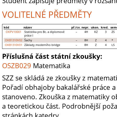
Student zapisuje předměty v rozsahu
VOLITELNÉ PŘEDMĚTY
kód
název
př./cv.
nepr.
ukon.
kred.
sem
OKPV10001
Statistika pro Bc. a diplomové
–
4H
KZ
3
ZS
práce I
OKB1310V02
Šachy
–
8H
Z
4
*
OKB1310V01
Základy moderního bridge
–
8H
Z
4
LS
Příslušná část státní zkoušky:
OSZB029
Matematika
SZZ se skládá ze zkoušky z matemat
Pořadí obhajoby bakalářské práce a
stanoveno. Zkouška z matematiky o
a teoretickou část. Podrobnější po
stránkách katedry.