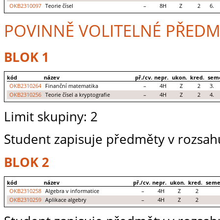
OKB2310097
Teorie čísel
–
8H
Z
2
6.
POVINNĚ VOLITELNÉ PŘEDM
BLOK 1
kód
název
př./cv.
nepr.
ukon.
kred.
sem
OKB2310264
Finanční matematika
–
4H
Z
2
3.
OKB2310256
Teorie čísel a kryptografie
–
4H
Z
2
4.
Limit skupiny: 2
Student zapisuje předměty v rozsahu
BLOK 2
kód
název
př./cv.
nepr.
ukon.
kred.
seme
OKB2310258
Algebra v informatice
–
4H
Z
2
OKB2310259
Aplikace algebry
–
4H
Z
2