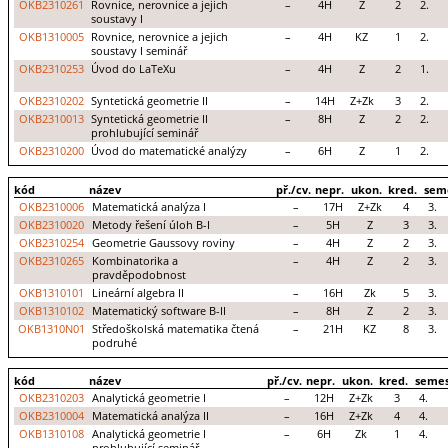
OKB2310261
Rovnice, nerovnice a jejich
–
4H
Z
2
2.
soustavy I
OKB1310005
Rovnice, nerovnice a jejich
–
4H
KZ
1
2.
soustavy I seminář
OKB2310253
Úvod do LaTeXu
–
4H
Z
2
1.
OKB2310202
Syntetická geometrie II
–
14H
Z+Zk
3
2.
OKB2310013
Syntetická geometrie II
–
8H
Z
2
2.
prohlubující seminář
OKB2310200
Úvod do matematické analýzy
–
6H
Z
1
2.
kód
název
př./cv.
nepr.
ukon.
kred.
sem
OKB2310006
Matematická analýza I
–
17H
Z+Zk
4
3.
OKB2310020
Metody řešení úloh B-I
–
5H
Z
3
3.
OKB2310254
Geometrie Gaussovy roviny
–
4H
Z
2
3.
OKB2310265
Kombinatorika a
–
4H
Z
2
3.
pravděpodobnost
OKB1310101
Lineární algebra II
–
16H
Zk
5
3.
OKB1310102
Matematický software B-II
–
8H
Z
2
3.
OKB1310N01
Středoškolská matematika čtená
–
21H
KZ
8
3.
podruhé
kód
název
př./cv.
nepr.
ukon.
kred.
semes
OKB2310203
Analytická geometrie I
–
12H
Z+Zk
3
4.
OKB2310004
Matematická analýza II
–
16H
Z+Zk
4
4.
OKB1310108
Analytická geometrie I
–
6H
Zk
1
4.