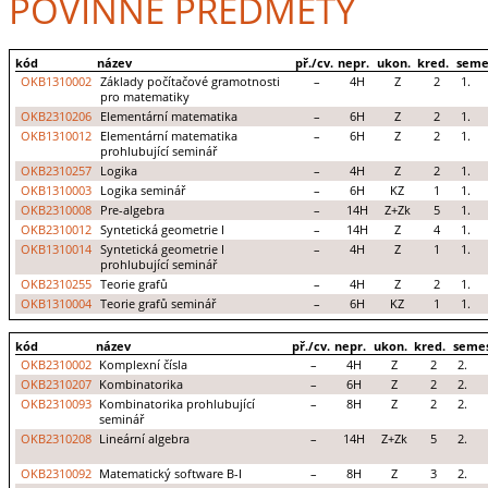
POVINNÉ PŘEDMĚTY
kód
název
př./cv.
nepr.
ukon.
kred.
seme
OKB1310002
Základy počítačové gramotnosti
–
4H
Z
2
1.
pro matematiky
OKB2310206
Elementární matematika
–
6H
Z
2
1.
OKB1310012
Elementární matematika
–
6H
Z
2
1.
prohlubující seminář
OKB2310257
Logika
–
4H
Z
2
1.
OKB1310003
Logika seminář
–
6H
KZ
1
1.
OKB2310008
Pre-algebra
–
14H
Z+Zk
5
1.
OKB2310012
Syntetická geometrie I
–
14H
Z
4
1.
OKB1310014
Syntetická geometrie I
–
4H
Z
1
1.
prohlubující seminář
OKB2310255
Teorie grafů
–
4H
Z
2
1.
OKB1310004
Teorie grafů seminář
–
6H
KZ
1
1.
kód
název
př./cv.
nepr.
ukon.
kred.
seme
OKB2310002
Komplexní čísla
–
4H
Z
2
2.
OKB2310207
Kombinatorika
–
6H
Z
2
2.
OKB2310093
Kombinatorika prohlubující
–
8H
Z
2
2.
seminář
OKB2310208
Lineární algebra
–
14H
Z+Zk
5
2.
OKB2310092
Matematický software B-I
–
8H
Z
3
2.