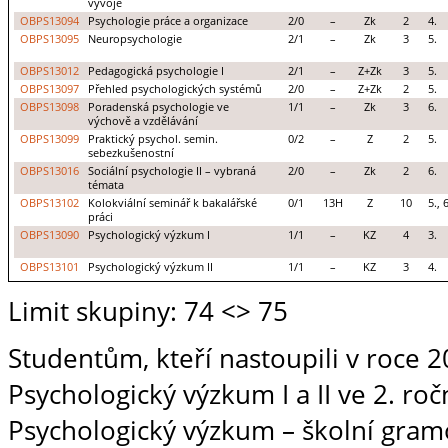
vývoje
OBPS13094
Psychologie práce a organizace
2/0
–
Zk
2
4.
OBPS13095
Neuropsychologie
2/1
–
Zk
3
5.
OBPS13012
Pedagogická psychologie I
2/1
–
Z+Zk
3
5.
OBPS13097
Přehled psychologických systémů
2/0
–
Z+Zk
2
5.
OBPS13098
Poradenská psychologie ve
1/1
–
Zk
3
6.
výchově a vzdělávání
OBPS13099
Praktický psychol. semin.
0/2
–
Z
2
5.
sebezkušenostní
OBPS13016
Sociální psychologie II – vybraná
2/0
–
Zk
2
6.
témata
OBPS13102
Kolokviální seminář k bakalářské
0/1
13H
Z
10
5., 6
práci
OBPS13090
Psychologický výzkum I
1/1
–
KZ
4
3.
OBPS13101
Psychologický výzkum II
1/1
–
KZ
3
4.
Limit skupiny: 74
<> 75
Studentům, kteří nastoupili v roce 
Psychologický výzkum I a II ve 2. roč
Psychologický výzkum – školní gram