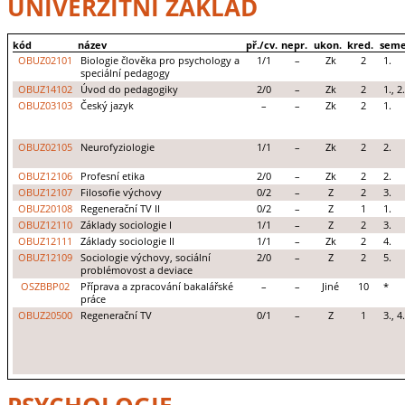
UNIVERZITNÍ ZÁKLAD
kód
název
př./cv.
nepr.
ukon.
kred.
seme
OBUZ02101
Biologie člověka pro psychology a
1/1
–
Zk
2
1.
speciální pedagogy
OBUZ14102
Úvod do pedagogiky
2/0
–
Zk
2
1., 2.
OBUZ03103
Český jazyk
–
–
Zk
2
1.
OBUZ02105
Neurofyziologie
1/1
–
Zk
2
2.
OBUZ12106
Profesní etika
2/0
–
Zk
2
2.
OBUZ12107
Filosofie výchovy
0/2
–
Z
2
3.
OBUZ20108
Regenerační TV II
0/2
–
Z
1
1.
OBUZ12110
Základy sociologie I
1/1
–
Z
2
3.
OBUZ12111
Základy sociologie II
1/1
–
Zk
2
4.
OBUZ12109
Sociologie výchovy, sociální
2/0
–
Z
2
5.
problémovost a deviace
OSZBBP02
Příprava a zpracování bakalářské
–
–
Jiné
10
*
práce
OBUZ20500
Regenerační TV
0/1
–
Z
1
3., 4.