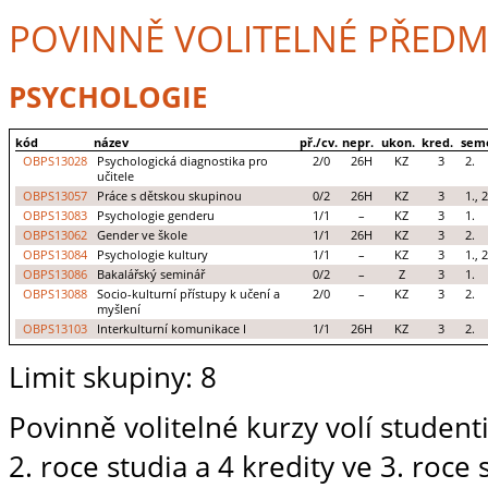
POVINNĚ VOLITELNÉ PŘEDM
PSYCHOLOGIE
kód
název
př./cv.
nepr.
ukon.
kred.
sem
OBPS13028
Psychologická diagnostika pro
2/0
26H
KZ
3
2.
učitele
OBPS13057
Práce s dětskou skupinou
0/2
26H
KZ
3
1., 2
OBPS13083
Psychologie genderu
1/1
–
KZ
3
1.
OBPS13062
Gender ve škole
1/1
26H
KZ
3
2.
OBPS13084
Psychologie kultury
1/1
–
KZ
3
1., 2
OBPS13086
Bakalářský seminář
0/2
–
Z
3
1.
OBPS13088
Socio-kulturní přístupy k učení a
2/0
–
KZ
3
2.
myšlení
OBPS13103
Interkulturní komunikace I
1/1
26H
KZ
3
2.
Limit skupiny: 8
Povinně volitelné kurzy volí student
2. roce studia a 4 kredity ve 3. roce