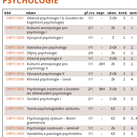
PSYCHOLOGIE
kód
název
př./cv.
nepr.
ukon.
kred.
sem
OBPS13001
Obecná psychologie I (s úvodem do
1/1
–
Z+Zk
3
1.
kognitivní psychologie)
OBPS13017
Kulturní antropologie pro
2/1
–
Zk
3
1.
psychology I
OBPS13009
Vývojová psychologie I
1/1
–
Z
2
1.
OBPS13034
Statistika pro psychology
1/1
–
Z+Zk
3
2.
OBPS13005
Dějiny psychologie
2/0
–
Zk
2
2.
OBPS13002
Obecná psychologie II
1/1
–
Z+Zk
2
2.
OBPS13018
Kulturní antropologie pro
1/1
26H
Zk
3
2.
psychology II
OBPS13010
Vývojová psychologie II
1/1
–
Z+Zk
2
2.
OBPS13096
Klinická psychologie – úvod
1/1
–
Zk
2
4.
OBPS13003
Psychologie osobnosti s úvodem
2/1
36H
Z+Zk
2
3.
do diferenciální psychologie
OBPS13015
Sociální psychologie I
2/1
–
Z+Zk
3
3.
OBPS13091
Teorie psychologického výzkumu
1/1
–
KZ
2
2.
OBPS13092
Psychologický výzkum – školní
1/1
–
KZ
8
3., 4
gramotnost
OBPS13004
Psychologie osobnosti – seminář
1/1
–
Zk
2
4.
OBPS13093
Variabilita a patologie psychického
1/1
–
KZ
2
3.