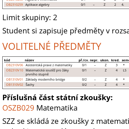
OB2310259
Aplikace algebry
0/1
–
Z
2
4.
Limit skupiny: 2
Student si zapisuje předměty v rozs
VOLITELNÉ PŘEDMĚTY
kód
název
př./cv.
nepr.
ukon.
kred.
sem
OB2310V06
Asistentská praxe z matematiky
0/1
–
Z
3
*
OB2310V10
Matematická soutěž pro žáky
0/1
–
Z
4
LS
prvního stupně
OB1310V01
Základy moderního bridge
0/2
–
Z
4
*
OB1310V02
Šachy
0/2
–
Z
4
*
Příslušná část státní zkoušky:
OSZB029
Matematika
SZZ se skládá ze zkoušky z matemat