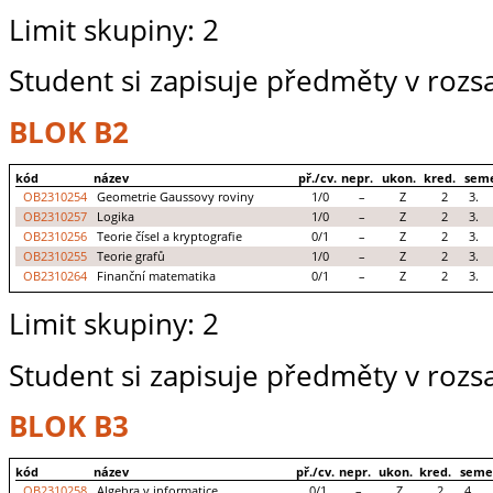
Limit skupiny: 2
Student si zapisuje předměty v rozs
BLOK B2
kód
název
př./cv.
nepr.
ukon.
kred.
seme
OB2310254
Geometrie Gaussovy roviny
1/0
–
Z
2
3.
OB2310257
Logika
1/0
–
Z
2
3.
OB2310256
Teorie čísel a kryptografie
0/1
–
Z
2
3.
OB2310255
Teorie grafů
1/0
–
Z
2
3.
OB2310264
Finanční matematika
0/1
–
Z
2
3.
Limit skupiny: 2
Student si zapisuje předměty v rozs
BLOK B3
kód
název
př./cv.
nepr.
ukon.
kred.
seme
OB2310258
Algebra v informatice
0/1
–
Z
2
4.