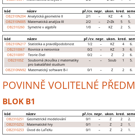
kód
název
př./cv.
nepr.
ukon.
kred.
seme
OB2310N204
Analytická geometrie II
2/1
–
KZ
4
5.
OB2310N005
Matematická analýza III
2/2
–
Z+Zk
5
5.
OB2310260
Symetrie v algebře
1/0
–
KZ
2
5.
kód
název
př./cv.
nepr.
ukon.
kred.
sem
OB2310N217
Statistika a pravděpodobnost
1/2
–
KZ
4
6.
OB2310067
Rovnice a nerovnice
0/2
–
KZ
3
6.
OB2310097
Teorie čísel
0/2
–
Z
2
6.
OB2310SZ
Souborná zkouška z matematiky
–
–
Soub
1
5.
pro bakalářské studium
OB2310NN92
Matematický software B-I
0/1
–
Z
2
6.
POVINNĚ VOLITELNÉ PŘEDM
BLOK B1
kód
název
př./cv.
nepr.
ukon.
kred.
seme
OB2310251
Geometrické modelování
0/1
–
Z
2
2.
OB2310252
Matematické hry
0/1
–
Z
2
1.
OB2310253
Úvod do LaTeXu
0/1
–
Z
2
1.