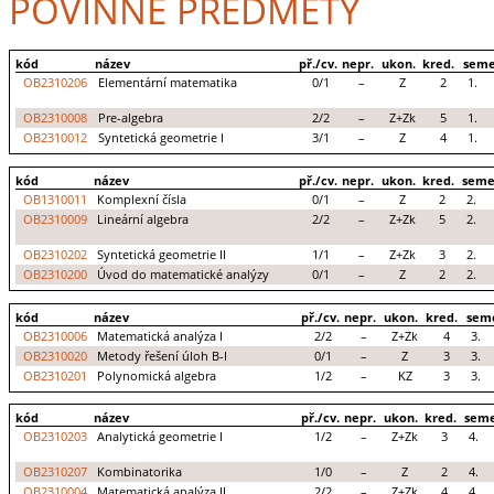
POVINNÉ PŘEDMĚTY
kód
název
př./cv.
nepr.
ukon.
kred.
seme
OB2310206
Elementární matematika
0/1
–
Z
2
1.
OB2310008
Pre-algebra
2/2
–
Z+Zk
5
1.
OB2310012
Syntetická geometrie I
3/1
–
Z
4
1.
kód
název
př./cv.
nepr.
ukon.
kred.
seme
OB1310011
Komplexní čísla
0/1
–
Z
2
2.
OB2310009
Lineární algebra
2/2
–
Z+Zk
5
2.
OB2310202
Syntetická geometrie II
1/1
–
Z+Zk
3
2.
OB2310200
Úvod do matematické analýzy
0/1
–
Z
2
2.
kód
název
př./cv.
nepr.
ukon.
kred.
sem
OB2310006
Matematická analýza I
2/2
–
Z+Zk
4
3.
OB2310020
Metody řešení úloh B-I
0/1
–
Z
3
3.
OB2310201
Polynomická algebra
1/2
–
KZ
3
3.
kód
název
př./cv.
nepr.
ukon.
kred.
seme
OB2310203
Analytická geometrie I
1/2
–
Z+Zk
3
4.
OB2310207
Kombinatorika
1/0
–
Z
2
4.
OB2310004
Matematická analýza II
2/2
–
Z+Zk
4
4.