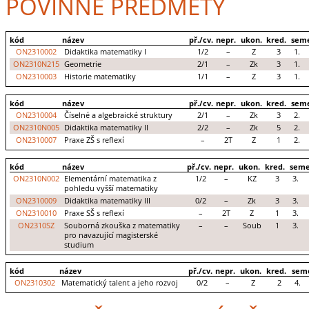
POVINNÉ PŘEDMĚTY
kód
název
př./cv.
nepr.
ukon.
kred.
seme
ON2310002
Didaktika matematiky I
1/2
–
Z
3
1.
ON2310N215
Geometrie
2/1
–
Zk
3
1.
ON2310003
Historie matematiky
1/1
–
Z
3
1.
kód
název
př./cv.
nepr.
ukon.
kred.
seme
ON2310004
Číselné a algebraické struktury
2/1
–
Zk
3
2.
ON2310N005
Didaktika matematiky II
2/2
–
Zk
5
2.
ON2310007
Praxe ZŠ s reflexí
–
2T
Z
1
2.
kód
název
př./cv.
nepr.
ukon.
kred.
seme
ON2310N002
Elementární matematika z
1/2
–
KZ
3
3.
pohledu vyšší matematiky
ON2310009
Didaktika matematiky III
0/2
–
Zk
3
3.
ON2310010
Praxe SŠ s reflexí
–
2T
Z
1
3.
ON2310SZ
Souborná zkouška z matematiky
–
–
Soub
1
3.
pro navazující magisterské
studium
kód
název
př./cv.
nepr.
ukon.
kred.
sem
ON2310302
Matematický talent a jeho rozvoj
0/2
–
Z
2
4.