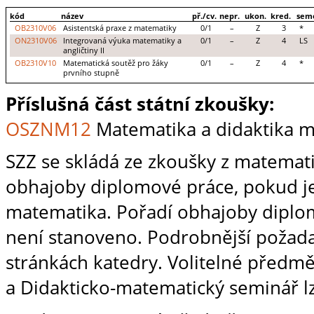
kód
název
př./cv.
nepr.
ukon.
kred.
sem
OB2310V06
Asistentská praxe z matematiky
0/1
–
Z
3
*
ON2310V06
Integrovaná výuka matematiky a
0/1
–
Z
4
LS
angličtiny II
OB2310V10
Matematická soutěž pro žáky
0/1
–
Z
4
*
prvního stupně
Příslušná část státní zkoušky:
OSZNM12
Matematika a didaktika 
SZZ se skládá ze zkoušky z matemati
obhajoby diplomové práce, pokud j
matematika. Pořadí obhajoby diplo
není stanoveno. Podrobnější požad
stránkách katedry. Volitelné předmě
a Didakticko-matematický seminář l