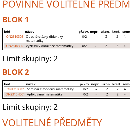
POVINNĚ VOLITELNÉ PŘEDM
BLOK 1
kód
název
př./cv.
nepr.
ukon.
kred.
seme
ON2310303
Obecné otázky didaktiky
0/2
–
Z
2
4.
matematiky
ON2310304
Výzkum v didaktice matematiky
0/2
–
Z
2
4.
Limit skupiny: 2
BLOK 2
kód
název
př./cv.
nepr.
ukon.
kred.
sem
ON1310502
Seminář z moderní matematiky
0/2
–
Z
2
4.
ON2310N001
Aplikovaná matematika
0/2
–
Z
2
4.
Limit skupiny: 2
VOLITELNÉ PŘEDMĚTY