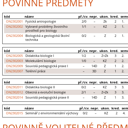
POVINNÉ PŘEDMĚTY
kód
název
př./cv.
nepr.
ukon.
kred.
seme
ON2302001
Fyzická antropologie
2/0
–
Zk
2
1.
ON2302002
Vybrané problémy životního
1/1
–
KZ
2
1.
prostředí pro biology
ON2302004
Biologická a geologická školní
0/2
–
Z
2
1.
technika
kód
název
př./cv.
nepr.
ukon.
kred.
seme
ON2302005
Didaktika biologie I
1/2
–
Z+Zk
3
2.
ON2302003
Molekulární biologie
1/0
–
KZ
2
2.
ON2302009
Souvislá pedagogická praxe I
–
14D
Z
1
2.
ON2302007
Terénní práce
–
3D
Z
1
2.
kód
název
př./cv.
nepr.
ukon.
kred.
seme
ON2302011
Didaktika biologie II
0/2
–
KZ
3
3.
ON2302012
Obecná a evoluční biologie
2/1
–
Z+Zk
3
3.
ON2302014
Souvislá pedagogická praxe II
–
14D
Z
1
3.
kód
název
př./cv.
nepr.
ukon.
kred.
sem
ON2302015
Seminář z environmentální výchovy
0/2
–
KZ
2
4.
POVINNĚ VOLITELNÉ PŘEDM