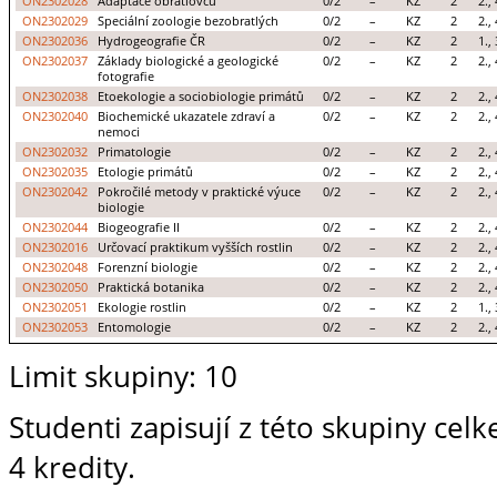
ON2302028
Adaptace obratlovců
0/2
–
KZ
2
2., 
ON2302029
Speciální zoologie bezobratlých
0/2
–
KZ
2
2., 
ON2302036
Hydrogeografie ČR
0/2
–
KZ
2
1., 
ON2302037
Základy biologické a geologické
0/2
–
KZ
2
2., 
fotografie
ON2302038
Etoekologie a sociobiologie primátů
0/2
–
KZ
2
2., 
ON2302040
Biochemické ukazatele zdraví a
0/2
–
KZ
2
2., 
nemoci
ON2302032
Primatologie
0/2
–
KZ
2
2., 
ON2302035
Etologie primátů
0/2
–
KZ
2
2., 
ON2302042
Pokročilé metody v praktické výuce
0/2
–
KZ
2
2., 
biologie
ON2302044
Biogeografie II
0/2
–
KZ
2
2., 
ON2302016
Určovací praktikum vyšších rostlin
0/2
–
KZ
2
2., 
ON2302048
Forenzní biologie
0/2
–
KZ
2
2., 
ON2302050
Praktická botanika
0/2
–
KZ
2
2., 
ON2302051
Ekologie rostlin
0/2
–
KZ
2
1., 
ON2302053
Entomologie
0/2
–
KZ
2
2., 
Limit skupiny: 10
Studenti zapisují z této skupiny c
4 kredity.