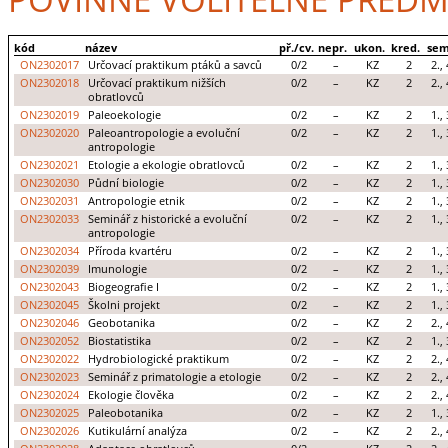
kód
název
př./cv.
nepr.
ukon.
kred.
sem
ON2302017
Určovací praktikum ptáků a savců
0/2
–
KZ
2
2., 
ON2302018
Určovací praktikum nižších
0/2
–
KZ
2
2., 
obratlovců
ON2302019
Paleoekologie
0/2
–
KZ
2
1., 
ON2302020
Paleoantropologie a evoluční
0/2
–
KZ
2
1., 
antropologie
ON2302021
Etologie a ekologie obratlovců
0/2
–
KZ
2
1., 
ON2302030
Půdní biologie
0/2
–
KZ
2
1., 
ON2302031
Antropologie etnik
0/2
–
KZ
2
1., 
ON2302033
Seminář z historické a evoluční
0/2
–
KZ
2
1., 
antropologie
ON2302034
Příroda kvartéru
0/2
–
KZ
2
1., 
ON2302039
Imunologie
0/2
–
KZ
2
1., 
ON2302043
Biogeografie I
0/2
–
KZ
2
1., 
ON2302045
Školni projekt
0/2
–
KZ
2
1., 
ON2302046
Geobotanika
0/2
–
KZ
2
2., 
ON2302052
Biostatistika
0/2
–
KZ
2
1., 
ON2302022
Hydrobiologické praktikum
0/2
–
KZ
2
2., 
ON2302023
Seminář z primatologie a etologie
0/2
–
KZ
2
2., 
ON2302024
Ekologie člověka
0/2
–
KZ
2
2., 
ON2302025
Paleobotanika
0/2
–
KZ
2
1., 
ON2302026
Kutikulární analýza
0/2
–
KZ
2
2., 