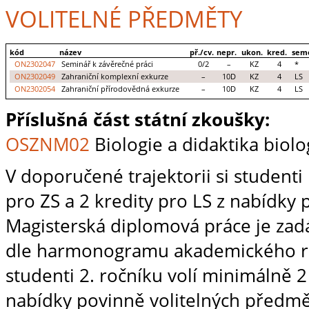
VOLITELNÉ PŘEDMĚTY
kód
název
př./cv.
nepr.
ukon.
kred.
sem
ON2302047
Seminář k závěrečné práci
0/2
–
KZ
4
*
ON2302049
Zahraniční komplexní exkurze
–
10D
KZ
4
LS
ON2302054
Zahraniční přírodovědná exkurze
–
10D
KZ
4
LS
Příslušná část státní zkoušky:
OSZNM02
Biologie a didaktika biolo
V doporučené trajektorii si studenti
pro ZS a 2 kredity pro LS z nabídky
Magisterská diplomová práce je zadá
dle harmonogramu akademického rok
studenti 2. ročníku volí minimálně 2 
nabídky povinně volitelných předm