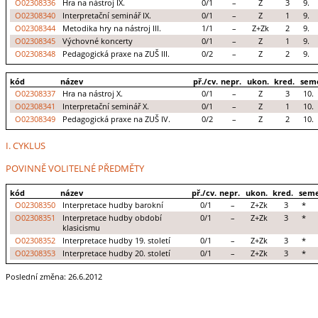
O02308336
Hra na nástroj IX.
0/1
–
Z
3
9.
O02308340
Interpretační seminář IX.
0/1
–
Z
1
9.
O02308344
Metodika hry na nástroj III.
1/1
–
Z+Zk
2
9.
O02308345
Výchovné koncerty
0/1
–
Z
1
9.
O02308348
Pedagogická praxe na ZUŠ III.
0/2
–
Z
2
9.
kód
název
př./cv.
nepr.
ukon.
kred.
sem
O02308337
Hra na nástroj X.
0/1
–
Z
3
10.
O02308341
Interpretační seminář X.
0/1
–
Z
1
10.
O02308349
Pedagogická praxe na ZUŠ IV.
0/2
–
Z
2
10.
I. CYKLUS
POVINNĚ VOLITELNÉ PŘEDMĚTY
kód
název
př./cv.
nepr.
ukon.
kred.
seme
O02308350
Interpretace hudby barokní
0/1
–
Z+Zk
3
*
O02308351
Interpretace hudby období
0/1
–
Z+Zk
3
*
klasicismu
O02308352
Interpretace hudby 19. století
0/1
–
Z+Zk
3
*
O02308353
Interpretace hudby 20. století
0/1
–
Z+Zk
3
*
Poslední změna: 26.6.2012