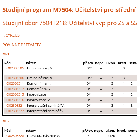
Studijní program M7504: Učitelství pro střední
Studijní obor 7504T218: Učitelství vvp pro ZŠ a SŠ
I. CYKLUS
POVINNÉ PŘEDMĚTY
M01
kód
název
př./cv.
nepr.
ukon.
kred.
sem
O02308305
Hra na nástroj V.
0/2
–
Z
3
5.
O02308306
Hra na nástroj VI.
0/2
–
Z
3
6.
O02308311
Komorní hra III.
0/1
–
Z
1
5.
O02308312
Komorní hra IV.
0/1
–
Z
1
6.
O02308315
Improvizace III.
0/1
–
Z
1
5.
O02308316
Improvizace IV.
0/1
–
Z
1
6.
O02308321
Interpretační seminář V.
0/1
–
Z
1
5.
O02308322
Interpretační seminář VI.
0/1
–
Z
1
6.
M02
kód
název
př./cv.
nepr.
ukon.
kred.
seme
O02308328
Literatura nástroje V.
1/1
–
Z+Zk
1
5.