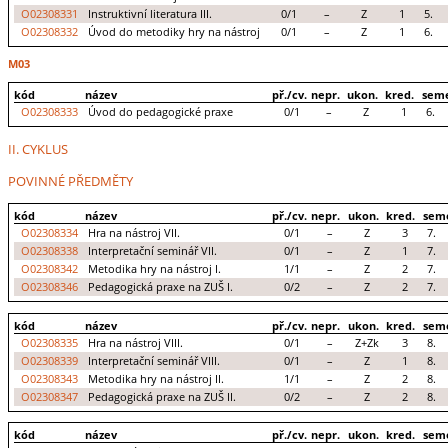
O02308331
Instruktivní literatura III.
0/1
–
Z
1
5.
O02308332
Úvod do metodiky hry na nástroj
0/1
–
Z
1
6.
M03
kód
název
př./cv.
nepr.
ukon.
kred.
seme
O02308333
Úvod do pedagogické praxe
0/1
–
Z
1
6.
II. CYKLUS
POVINNÉ PŘEDMĚTY
kód
název
př./cv.
nepr.
ukon.
kred.
sem
O02308334
Hra na nástroj VII.
0/1
–
Z
3
7.
O02308338
Interpretační seminář VII.
0/1
–
Z
1
7.
O02308342
Metodika hry na nástroj I.
1/1
–
Z
2
7.
O02308346
Pedagogická praxe na ZUŠ I.
0/2
–
Z
2
7.
kód
název
př./cv.
nepr.
ukon.
kred.
sem
O02308335
Hra na nástroj VIII.
0/1
–
Z+Zk
3
8.
O02308339
Interpretační seminář VIII.
0/1
–
Z
1
8.
O02308343
Metodika hry na nástroj II.
1/1
–
Z
2
8.
O02308347
Pedagogická praxe na ZUŠ II.
0/2
–
Z
2
8.
kód
název
př./cv.
nepr.
ukon.
kred.
sem