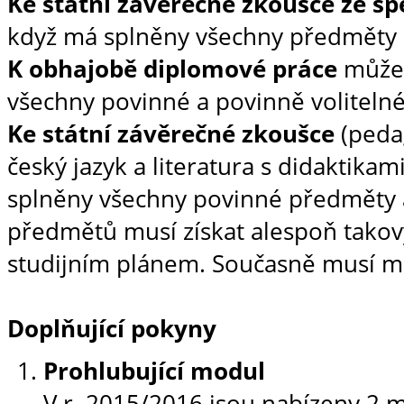
Ke státní závěrečné zkoušce ze sp
když má splněny všechny předměty d
K obhajobě diplomové práce
může 
všechny povinné a povinně voliteln
Ke státní závěrečné zkoušce
(pedag
český jazyk a literatura s didaktikam
splněny všechny povinné předměty a
předmětů musí získat alespoň takový
studijním plánem. Současně musí mí
Doplňující pokyny
Prohlubující modul
V r. 2015/2016 jsou nabízeny 2 