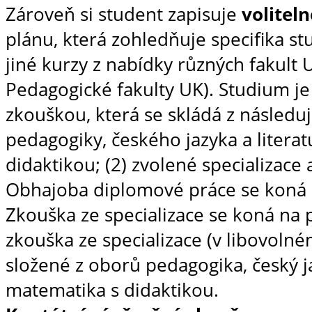
Zároveň si student zapisuje
volitel
plánu, která zohledňuje specifika stu
jiné kurzy z nabídky různých fakult 
Pedagogické fakulty UK). Studium j
zkouškou, která se skládá z následují
pedagogiky, českého jazyka a literat
didaktikou; (2) zvolené specializace
Obhajoba diplomové práce se koná n
Zkouška ze specializace se koná na 
zkouška ze specializace (v libovoln
složené z oborů pedagogika, český ja
matematika s didaktikou.