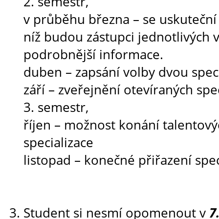
2. semestr,
v průběhu března – se uskuteční 
níž budou zástupci jednotlivých 
podrobnější informace.
duben – zapsání volby dvou speci
září – zveřejnění otevíraných spec
3. semestr,
říjen – možnost konání talentov
specializace
listopad – konečné přiřazení spec
Student si nesmí opomenout v
7