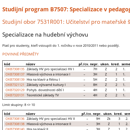
Studijní program B7507: Specializace v pedago
Studijní obor 7531R001: Učitelství pro mateřské 
Specializace na hudební výchovu
Platí pro studenty, kteří vstoupili do 1. ročníku v roce 2010/2011 nebo později.
POVINNÉ PŘEDMĚTY
kód
název
př./cv.
nepr.
ukon.
kred.
seme
OKB7308135
Základy HV pro specializaci HV I
–
7H
Z
2
1.
OKB7308137
Hlasová výchova a intonace I
–
3H
Z
1
1.
OKB7308139
Hra na klavír a flétnu I
–
5H
Z
2
1.
OKB7321121
Základy výtvarné kultury I
–
8H
Z
2
1.
OKB7320129
Pohyb. dovednosti dětí I
–
4H
Z
1
1.
OKB7320131
Teoretické základy TV
–
4H
Z
2
1.
Limit skupiny: 8
<> 10
kód
název
př./cv.
nepr.
ukon.
kred.
se
OKB7308136
Základy HV pro specializaci HV II
–
9H
Zk
3
2.
OKB7308138
Hlasová výchova a intonace II
–
3H
Z
1
2.
OKB7308140
Hra na klavír II
–
3H
Z
1
2.