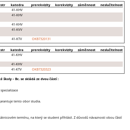
str
katedra
prerekvizity
korekvizity
záměnnost
neslučitelnost
41-KHV
41-KHV
41-KHV
41-KVV
41-KTV
OKB7320131
str
katedra
prerekvizity
korekvizity
záměnnost
neslučitelnost
41-KHV
41-KHV
41-KTV
OKB7320323
školy – Bc. se skládá ze dvou částí :
 specializace
arantuje tento obor studia.
státnicovém termínu, na který se student přihlásil. Z důvodů návaznosti obou částí