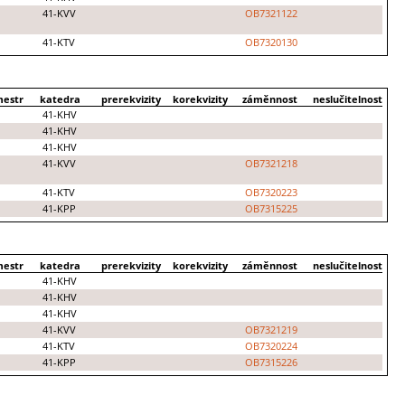
41-KVV
OB7321122
41-KTV
OB7320130
mestr
katedra
prerekvizity
korekvizity
záměnnost
neslučitelnost
41-KHV
41-KHV
41-KHV
41-KVV
OB7321218
41-KTV
OB7320223
41-KPP
OB7315225
mestr
katedra
prerekvizity
korekvizity
záměnnost
neslučitelnost
41-KHV
41-KHV
41-KHV
41-KVV
OB7321219
41-KTV
OB7320224
41-KPP
OB7315226