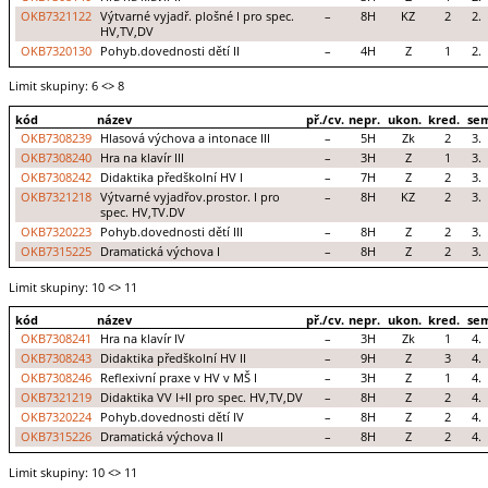
OKB7321122
Výtvarné vyjadř. plošné I pro spec.
–
8H
KZ
2
2.
HV,TV,DV
OKB7320130
Pohyb.dovednosti dětí II
–
4H
Z
1
2.
Limit skupiny: 6
<> 8
kód
název
př./cv.
nepr.
ukon.
kred.
se
OKB7308239
Hlasová výchova a intonace III
–
5H
Zk
2
3.
OKB7308240
Hra na klavír III
–
3H
Z
1
3.
OKB7308242
Didaktika předškolní HV I
–
7H
Z
2
3.
OKB7321218
Výtvarné vyjadřov.prostor. I pro
–
8H
KZ
2
3.
spec. HV,TV.DV
OKB7320223
Pohyb.dovednosti dětí III
–
8H
Z
2
3.
OKB7315225
Dramatická výchova I
–
8H
Z
2
3.
Limit skupiny: 10
<> 11
kód
název
př./cv.
nepr.
ukon.
kred.
se
OKB7308241
Hra na klavír IV
–
3H
Zk
1
4.
OKB7308243
Didaktika předškolní HV II
–
9H
Z
3
4.
OKB7308246
Reflexivní praxe v HV v MŠ I
–
3H
Z
1
4.
OKB7321219
Didaktika VV I+II pro spec. HV,TV,DV
–
8H
Z
2
4.
OKB7320224
Pohyb.dovednosti dětí IV
–
8H
Z
2
4.
OKB7315226
Dramatická výchova II
–
8H
Z
2
4.
Limit skupiny: 10
<> 11