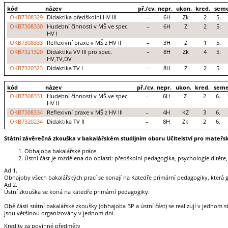
kód
název
př./cv.
nepr.
ukon.
kred.
seme
OKB7308329
Didaktika předškolní HV III
–
6H
Zk
2
5.
OKB7308330
Hudební činnosti v MŠ ve spec.
–
6H
Z
2
5.
HV I
OKB7308333
Reflexivní praxe v MŠ z HV II
–
3H
Z
1
5.
OKB7321320
Didaktika VV III pro spec.
–
8H
Zk
4
5.
HV,TV,DV
OKB7320323
Didaktika TV I
–
8H
Z
2
5.
kód
název
př./cv.
nepr.
ukon.
kred.
seme
OKB7308331
Hudební činnosti v MŠ ve spec.
–
6H
Z
2
6.
HV II
OKB7308334
Reflexivní praxe v MŠ z HV III
–
4H
KZ
3
6.
OKB7320234
Didaktika TV II
–
8H
Zk
2
6.
Státní závěrečná zkouška v bakalářském studijním oboru Učitelství pro mateřské 
Obhajoba bakalářské práce
Ústní část je rozdělena do oblastí: předškolní pedagogika, psychologie dítěte,
Ad 1.
Obhajoby všech bakalářských prací se konají na Katedře primární pedagogiky, která g
Ad 2.
Ústní zkouška se koná na katedře primární pedagogiky.
Obě části státní bakalářské zkoušky (obhajoba BP a ústní část) se realizují v jednom 
jsou většinou organizovány v jednom dni.
Kredity za povinné předměty