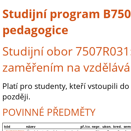
Studijní program B7507
pedagogice
Studijní obor 7507R031:
zaměřením na vzdělává
Platí pro studenty, kteří vstoupili 
později.
POVINNÉ PŘEDMĚTY
kód
název
př./cv.
nepr.
ukon.
kred.
sem