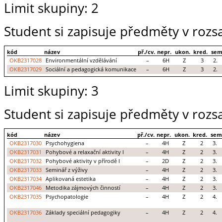
Limit skupiny: 2
Student si zapisuje předměty v rozs
kód
název
př./cv.
nepr.
ukon.
kred.
sem
OKB2317028
Environmentální vzdělávání
–
6H
Z
3
2.
OKB2317029
Sociální a pedagogická komunikace
–
6H
Z
3
2.
Limit skupiny: 3
Student si zapisuje předměty v rozs
kód
název
př./cv.
nepr.
ukon.
kred.
sem
OKB2317030
Psychohygiena
–
4H
Z
2
3.
OKB2317031
Pohybové a relaxační aktivity I
–
4H
Z
2
3.
OKB2317032
Pohybové aktivity v přírodě I
–
2D
Z
2
3.
OKB2317033
Seminář z výživy
–
4H
Z
2
3.
OKB2317034
Aplikovaná estetika
–
4H
Z
2
3.
OKB2317046
Metodika zájmových činností
–
4H
Z
2
3.
OKB2317035
Psychopatologie
–
4H
Z
2
4.
OKB2317036
Základy speciální pedagogiky
–
4H
Z
2
4.