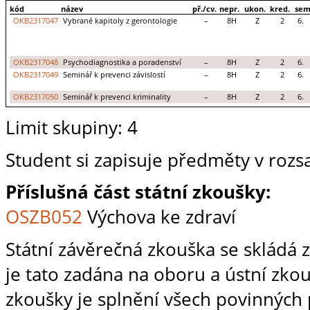
kód
název
př./cv.
nepr.
ukon.
kred.
sem
OKB2317047
Vybrané kapitoly z gerontologie
–
8H
Z
2
6.
OKB2317048
Psychodiagnostika a poradenství
–
8H
Z
2
6.
OKB2317049
Seminář k prevenci závislostí
–
8H
Z
2
6.
OKB2317050
Seminář k prevenci kriminality
–
8H
Z
2
6.
Limit skupiny: 4
Student si zapisuje předměty v rozs
Příslušná část státní zkoušky:
OSZB052
Výchova ke zdraví
Státní závěrečná zkouška se skládá 
je tato zadána na oboru a ústní zk
zkoušky je splnění všech povinných