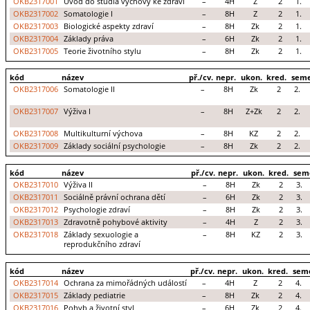
OKB2317001
Úvod do studia výchovy ke zdraví
–
4H
Z
2
1.
OKB2317002
Somatologie I
–
8H
Z
2
1.
OKB2317003
Biologické aspekty zdraví
–
8H
Zk
2
1.
OKB2317004
Základy práva
–
6H
Zk
2
1.
OKB2317005
Teorie životního stylu
–
8H
Zk
2
1.
kód
název
př./cv.
nepr.
ukon.
kred.
seme
OKB2317006
Somatologie II
–
8H
Zk
2
2.
OKB2317007
Výživa I
–
8H
Z+Zk
2
2.
OKB2317008
Multikulturní výchova
–
8H
KZ
2
2.
OKB2317009
Základy sociální psychologie
–
8H
Zk
2
2.
kód
název
př./cv.
nepr.
ukon.
kred.
sem
OKB2317010
Výživa II
–
8H
Zk
2
3.
OKB2317011
Sociálně právní ochrana dětí
–
6H
Zk
2
3.
OKB2317012
Psychologie zdraví
–
8H
Zk
2
3.
OKB2317013
Zdravotně pohybové aktivity
–
4H
Z
2
3.
OKB2317018
Základy sexuologie a
–
8H
KZ
2
3.
reprodukčního zdraví
kód
název
př./cv.
nepr.
ukon.
kred.
sem
OKB2317014
Ochrana za mimořádných událostí
–
4H
Z
2
4.
OKB2317015
Základy pediatrie
–
8H
Zk
2
4.
OKB2317016
Pohyb a životní styl
–
6H
Zk
2
4.