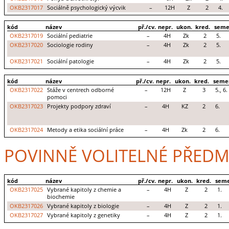
OKB2317017
Sociálně psychologický výcvik
–
12H
Z
2
4.
kód
název
př./cv.
nepr.
ukon.
kred.
seme
OKB2317019
Sociální pediatrie
–
4H
Zk
2
5.
OKB2317020
Sociologie rodiny
–
4H
Zk
2
5.
OKB2317021
Sociální patologie
–
4H
Zk
2
5.
kód
název
př./cv.
nepr.
ukon.
kred.
seme
OKB2317022
Stáže v centrech odborné
–
12H
Z
3
5., 6.
pomoci
OKB2317023
Projekty podpory zdraví
–
4H
KZ
2
6.
OKB2317024
Metody a etika sociální práce
–
4H
Zk
2
6.
POVINNĚ VOLITELNÉ PŘEDM
kód
název
př./cv.
nepr.
ukon.
kred.
seme
OKB2317025
Vybrané kapitoly z chemie a
–
4H
Z
2
1.
biochemie
OKB2317026
Vybrané kapitoly z biologie
–
4H
Z
2
1.
OKB2317027
Vybrané kapitoly z genetiky
–
4H
Z
2
1.