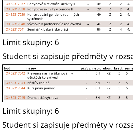
OKB2317037
Pohybové a relaxační aktivity II
–
4H
Z
2
4.
OKB2317038
Pohybové aktivity v přírodě II
–
2D
Z
2
4.
OKB2317039
Konstruování gender v rodinných
–
4H
Z
2
4.
systémech
OKB2317040
Výchova k partnerství a rodičovství
–
4H
Z
2
4.
OKB2317041
Seminář k bakalářské práci
–
8H
Z
4
4.
Limit skupiny: 6
Student si zapisuje předměty v rozs
kód
název
př./cv.
nepr.
ukon.
kred.
seme
OKB2317042
Prevence násilí a šikanování v
–
8H
KZ
3
5.
dětských kolektivech
OKB2317043
Násilí v rodině
–
8H
KZ
3
5.
OKB2317044
Kurz první pomoci
–
8H
KZ
3
5.
OKB2317045
Dramatická výchova
–
8H
KZ
3
5.
Limit skupiny: 6
Student si zapisuje předměty v rozs