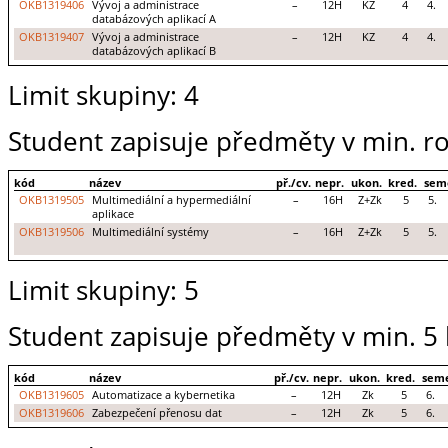
OKB1319406
Vývoj a administrace
–
12H
KZ
4
4.
databázových aplikací A
OKB1319407
Vývoj a administrace
–
12H
KZ
4
4.
databázových aplikací B
Limit skupiny: 4
Student zapisuje předměty v min. ro
kód
název
př./cv.
nepr.
ukon.
kred.
sem
OKB1319505
Multimediální a hypermediální
–
16H
Z+Zk
5
5.
aplikace
OKB1319506
Multimediální systémy
–
16H
Z+Zk
5
5.
Limit skupiny: 5
Student zapisuje předměty v min. 5 
kód
název
př./cv.
nepr.
ukon.
kred.
seme
OKB1319605
Automatizace a kybernetika
–
12H
Zk
5
6.
OKB1319606
Zabezpečení přenosu dat
–
12H
Zk
5
6.