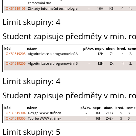
zpracování dat
OKB1319105
Základy informační technologie
–
16H
KZ
4
1.
Limit skupiny: 4
Student zapisuje předměty v min. ro
kód
název
př./cv.
nepr.
ukon.
kred.
seme
OKB1319205
Algoritmizace a programování A
–
12H
Zk
4
2.
OKB1319206
Algoritmizace a programování B
–
12H
Zk
4
2.
Limit skupiny: 4
Student zapisuje předměty v min. ro
kód
název
př./cv.
nepr.
ukon.
kred.
seme
OKB1319304
Design WWW stránek
–
16H
Z+Zk
5
3.
OKB1319305
Tvorba WWW stránek
–
16H
Z+Zk
5
3.
Limit skupiny: 5