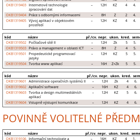
OKB1319403
Internetové technologie
–
12H
KZ
4
4.
zpracování dat
OKB1319404
Práce s odbornými informacemi
–
8H
Z
2
4.
OKB1319405
Vývoj aplikací v objektovém
–
12H
KZ
4
4.
prostředí
kód
název
př./cv.
nepr.
ukon.
kred.
sem
OKB1319502
Počítačové sítě II
–
12H
Zk
5
5.
OKB1319503
Právo a management v oblasti ICT
–
8H
Z
4
5.
OKB1319501
Propedeutické programovací
–
12H
KZ
5
5.
jazyky
OKB1319504
Tvorba www aplikací
–
16H
Z+Zk
5
5.
kód
název
př./cv.
nepr.
ukon.
kred.
sem
OKB1319601
Administrace operačních systémů II
–
12H
Zk
4
6.
OKB1319602
Aplikační software
–
16H
KZ
4
6.
OKB1319603
Tvorba a design multimediálních
–
12H
KZ
5
6.
aplikací
OKB1319604
Vstupně výstupní komunikace
–
12H
KZ
4
6.
POVINNĚ VOLITELNÉ PŘEDM
kód
název
př./cv.
nepr.
ukon.
kred.
seme
OKB1319106
Informační technologie a
–
16H
KZ
4
1.