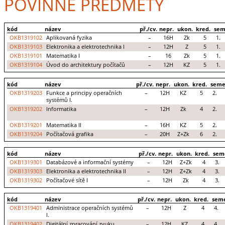
POVINNÉ PŘEDMĚTY
kód
název
př./cv.
nepr.
ukon.
kred.
sem
OKB1319102
Aplikovaná fyzika
–
16H
Zk
5
1.
OKB1319103
Elektronika a elektrotechnika I
–
12H
Z
5
1.
OKB1319101
Matematika I
–
16
Zk
5
1.
OKB1319104
Úvod do architektury počítačů
–
12H
KZ
5
1.
kód
název
př./cv.
nepr.
ukon.
kred.
seme
OKB1319203
Funkce a principy operačních
–
12H
KZ
5
2.
systémů I.
OKB1319202
Informatika
–
12H
Zk
4
2.
OKB1319201
Matematika II
–
16H
KZ
5
2.
OKB1319204
Počítačová grafika
–
20H
Z+Zk
6
2.
kód
název
př./cv.
nepr.
ukon.
kred.
sem
OKB1319301
Databázové a informační systémy
–
12H
Z+Zk
4
3.
OKB1319303
Elektronika a elektrotechnika II
–
12H
Z+Zk
4
3.
OKB1319302
Počítačové sítě I
–
12H
Zk
4
3.
kód
název
př./cv.
nepr.
ukon.
kred.
seme
OKB1319401
Administrace operačních systémů
–
12H
Z
4
4.
I.
OKB1319402
Digitální zpracování zvuku
–
12H
KZ
4
4.