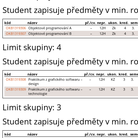
Student zapisuje předměty v min. ro
kód
název
př./cv.
nepr.
ukon.
kred.
sem
OKB1319306
Objektové programování A
–
12H
Zk
4
3.
OKB1319307
Objektové programování B
–
12H
Zk
4
3.
Limit skupiny: 4
Student zapisuje předměty v min. ro
kód
název
př./cv.
nepr.
ukon.
kred.
seme
OKB1319308
Praktikum z grafického softwaru –
–
12H
KZ
3
3.
design
OKB1319309
Praktikum z grafického softwaru –
–
12H
KZ
3
3.
technologie
Limit skupiny: 3
Student zapisuje předměty v min. ro
kód
název
př./cv.
nepr.
ukon.
kred.
sem