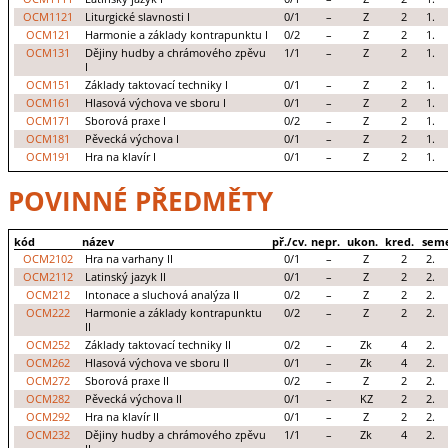
OCM1121
Liturgické slavnosti I
0/1
–
Z
2
1.
OCM121
Harmonie a základy kontrapunktu I
0/2
–
Z
2
1.
OCM131
Dějiny hudby a chrámového zpěvu
1/1
–
Z
2
1.
I
OCM151
Základy taktovací techniky I
0/1
–
Z
2
1.
OCM161
Hlasová výchova ve sboru I
0/1
–
Z
2
1.
OCM171
Sborová praxe I
0/2
–
Z
2
1.
OCM181
Pěvecká výchova I
0/1
–
Z
2
1.
OCM191
Hra na klavír I
0/1
–
Z
2
1.
POVINNÉ PŘEDMĚTY
kód
název
př./cv.
nepr.
ukon.
kred.
seme
OCM2102
Hra na varhany II
0/1
–
Z
2
2.
OCM2112
Latinský jazyk II
0/1
–
Z
2
2.
OCM212
Intonace a sluchová analýza II
0/2
–
Z
2
2.
OCM222
Harmonie a základy kontrapunktu
0/2
–
Z
2
2.
II
OCM252
Základy taktovací techniky II
0/2
–
Zk
4
2.
OCM262
Hlasová výchova ve sboru II
0/1
–
Zk
4
2.
OCM272
Sborová praxe II
0/2
–
Z
2
2.
OCM282
Pěvecká výchova II
0/1
–
KZ
2
2.
OCM292
Hra na klavír II
0/1
–
Z
2
2.
OCM232
Dějiny hudby a chrámového zpěvu
1/1
–
Zk
4
2.