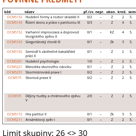
kód
název
př./cv.
nepr.
ukon.
kred.
sem
OCM5132
Hudební formy a rozbor skladeb II
0/2
–
Z
2
5.
OCM5143
Řízení sboru a práce s partiturou III
0/3
–
Z
4
5.
OCM5152
Varhanní improvizace a doprovod
0/1
–
KZ
4
5.
liturgického zpěvu II
OCM5163
Gregoriánský chorál III
0/1
–
Zk
3
5.
OCM5192
Seminář k závěrečné bakalářské
0/1
–
Z
2
5.
práci II
OCM5201
Hudební psychologie
1/0
–
Z
2
5.
OCM5221
Metodika sborového nácviku
0/1
–
Z
2
5.
OCM5231
Sbormistrovská praxe I
0/2
–
Z
2
5.
OCM575
Sborová praxe V
0/2
–
Z
2
5.
OCM535
Dějiny hudby a chrámového zpěvu
2/0
–
Z
2
5.
V
OCM5172
Hra partitur II
0/1
–
Zk
3
5.
OCM5211
Ansámblový zpěv I
0/1
–
Z
2
5.
Limit skupiny: 26
<> 30