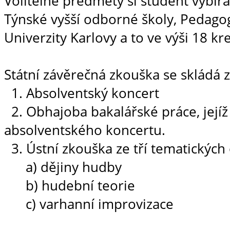
Volitelné předmety si student vybí
Týnské vyšší odborné školy, Pedagogi
Univerzity Karlovy a to ve výši 18 kr
Státní závěrečná zkouška se skládá ze
1. Absolventský koncert
2. Obhajoba bakalářské práce, jejíž
absolventského koncertu.
3. Ústní zkouška ze tří tematických
a) dějiny hudby
b) hudební teorie
c) varhanní improvizace