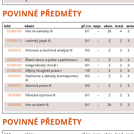
II
POVINNÉ PŘEDMĚTY
kód
název
př./cv.
nepr.
ukon.
kred.
seme
OCM3103
Hra na varhany III
0/1
–
Zk
4
3.
OCM3113
Latinský jazyk III
0/1
–
Z
2
3.
OCM313
Intonace a sluchová analýza III
0/2
–
Z
2
3.
OCM3141
Řízení sboru a práce s partiturou I
0/2
–
Z
2
3.
OCM3161
Gregoriánský chorál I
0/1
–
Z
2
3.
OCM3181
Dějiny liturgické praxe I
1/0
–
Z
2
3.
OCM323
Harmonie a základy kontrapunktu
0/2
–
Z
2
3.
III
OCM373
Sborová praxe III
0/2
–
Z
2
3.
OCM383
Pěvecká výchova III
0/1
–
Z
2
3.
OCM393
Hra na klavír III
0/1
–
Zk
3
3.
POVINNÉ PŘEDMĚTY