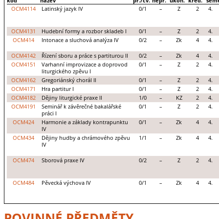
kód
název
př./cv.
nepr.
ukon.
kred.
seme
OCM4114
Latinský jazyk IV
0/1
–
Z
2
4.
OCM4131
Hudební formy a rozbor skladeb I
0/1
–
Z
2
4.
OCM414
Intonace a sluchová analýza IV
0/2
–
Zk
4
4.
OCM4142
Řízení sboru a práce s partiturou II
0/2
–
Zk
4
4.
OCM4151
Varhanní improvizace a doprovod
0/1
–
Z
2
4.
liturgického zpěvu I
OCM4162
Gregoriánský chorál II
0/1
–
Z
2
4.
OCM4171
Hra partitur I
0/1
–
Z
2
4.
OCM4182
Dějiny liturgické praxe II
1/0
–
KZ
2
4.
OCM4191
Seminář k závěrečné bakalářské
0/1
–
Z
2
4.
práci I
OCM424
Harmonie a základy kontrapunktu
0/1
–
Zk
4
4.
IV
OCM434
Dějiny hudby a chrámového zpěvu
1/1
–
Zk
4
4.
IV
OCM474
Sborová praxe IV
0/2
–
Z
2
4.
OCM484
Pěvecká výchova IV
0/1
–
Zk
4
4.
POVINNÉ PŘEDMĚTY