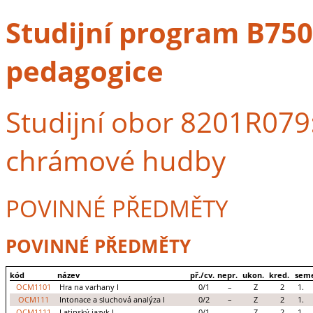
Studijní program B7507
pedagogice
Studijní obor 8201R079
chrámové hudby
POVINNÉ PŘEDMĚTY
POVINNÉ PŘEDMĚTY
kód
název
př./cv.
nepr.
ukon.
kred.
seme
OCM1101
Hra na varhany I
0/1
–
Z
2
1.
OCM111
Intonace a sluchová analýza I
0/2
–
Z
2
1.
OCM1111
Latinský jazyk I
0/1
–
Z
2
1.