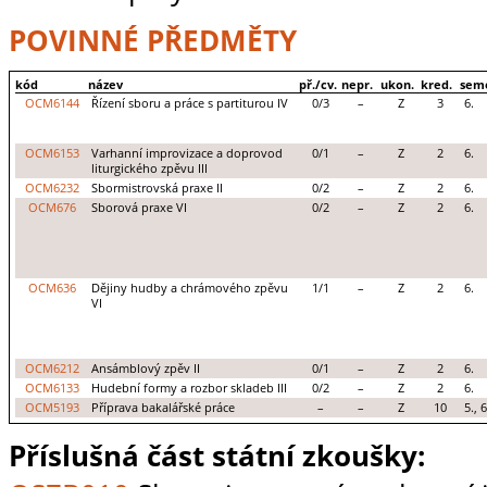
POVINNÉ PŘEDMĚTY
kód
název
př./cv.
nepr.
ukon.
kred.
sem
OCM6144
Řízení sboru a práce s partiturou IV
0/3
–
Z
3
6.
OCM6153
Varhanní improvizace a doprovod
0/1
–
Z
2
6.
liturgického zpěvu III
OCM6232
Sbormistrovská praxe II
0/2
–
Z
2
6.
OCM676
Sborová praxe VI
0/2
–
Z
2
6.
OCM636
Dějiny hudby a chrámového zpěvu
1/1
–
Z
2
6.
VI
OCM6212
Ansámblový zpěv II
0/1
–
Z
2
6.
OCM6133
Hudební formy a rozbor skladeb III
0/2
–
Z
2
6.
OCM5193
Příprava bakalářské práce
–
–
Z
10
5., 6
Příslušná část státní zkoušky: