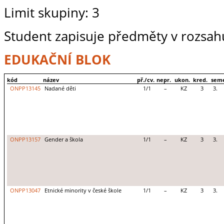
Limit skupiny: 3
Student zapisuje předměty v rozsahu
EDUKAČNÍ BLOK
kód
název
př./cv.
nepr.
ukon.
kred.
seme
ONPP13145
Nadané děti
1/1
–
KZ
3
3.
ONPP13157
Gender a škola
1/1
–
KZ
3
3.
ONPP13047
Etnické minority v české škole
1/1
–
KZ
3
3.