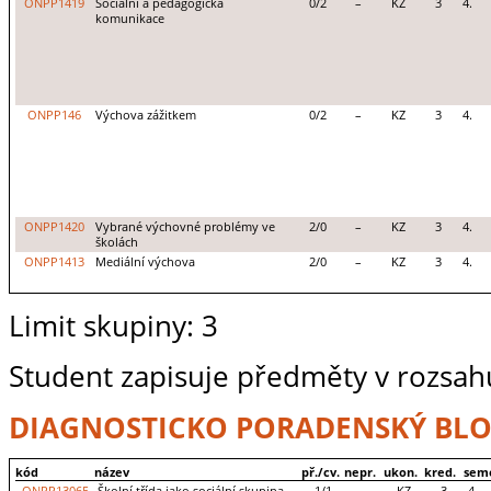
ONPP1419
Sociální a pedagogická
0/2
–
KZ
3
4.
komunikace
ONPP146
Výchova zážitkem
0/2
–
KZ
3
4.
ONPP1420
Vybrané výchovné problémy ve
2/0
–
KZ
3
4.
školách
ONPP1413
Mediální výchova
2/0
–
KZ
3
4.
Limit skupiny: 3
Student zapisuje předměty v rozsahu
DIAGNOSTICKO PORADENSKÝ BL
kód
název
př./cv.
nepr.
ukon.
kred.
sem