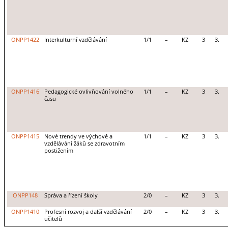
ONPP1422
Interkulturní vzdělávání
1/1
–
KZ
3
3.
ONPP1416
Pedagogické ovlivňování volného
1/1
–
KZ
3
3.
času
ONPP1415
Nové trendy ve výchově a
1/1
–
KZ
3
3.
vzdělávání žáků se zdravotním
postižením
ONPP148
Správa a řízení školy
2/0
–
KZ
3
3.
ONPP1410
Profesní rozvoj a další vzdělávání
2/0
–
KZ
3
3.
učitelů