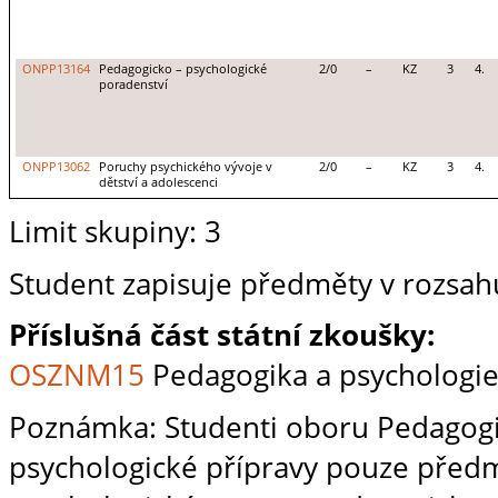
ONPP13164
Pedagogicko – psychologické
2/0
–
KZ
3
4.
poradenství
ONPP13062
Poruchy psychického vývoje v
2/0
–
KZ
3
4.
dětství a adolescenci
Limit skupiny: 3
Student zapisuje předměty v rozsahu
Příslušná část státní zkoušky:
OSZNM15
Pedagogika a psychologie 
Poznámka: Studenti oboru Pedagogik
psychologické přípravy pouze pře