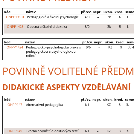
kód
název
př./cv.
nepr.
ukon.
kred.
seme
ONPP13101
Pedagogická a školní psychologie
4/0
–
Zk
6
1.
ONPP1423
Obecná a školní didaktika
3/0
–
Zk
5
1.
kód
název
př./cv.
nepr.
ukon.
kred.
sem
ONPP1424
Pedagogicko-psychologická praxe s
0/6
–
KZ
9
3., 4
pedagogickou a psychologickou
reflexí
POVINNĚ VOLITELNÉ PŘEDM
DIDAKICKÉ ASPEKTY VZDĚLÁVÁNÍ
kód
název
př./cv.
nepr.
ukon.
kred.
seme
ONPP147
Alternativní pedagogika
1/1
–
KZ
3
3.
ONPP149
Tvorba a využití didaktických testů
1/1
–
KZ
3
3.