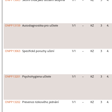
ONPP13065
Školní třída jako sociální skupina
1/1
–
KZ
3
4.
ONPP13159
Autodiagnostika pro učitele
1/1
–
KZ
3
4.
ONPP13063
Specifické poruchy učení
1/1
–
KZ
3
4.
ONPP13201
Psychohygiena učitele
1/1
–
KZ
3
4.
ONPP13202
Prevence rizikového jednání
1/1
–
KZ
3
4.