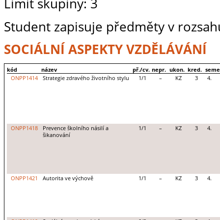
Limit skupiny: 3
Student zapisuje předměty v rozsahu
SOCIÁLNÍ ASPEKTY VZDĚLÁVÁNÍ
kód
název
př./cv.
nepr.
ukon.
kred.
seme
ONPP1414
Strategie zdravého životního stylu
1/1
–
KZ
3
4.
ONPP1418
Prevence školního násilí a
1/1
–
KZ
3
4.
šikanování
ONPP1421
Autorita ve výchově
1/1
–
KZ
3
4.