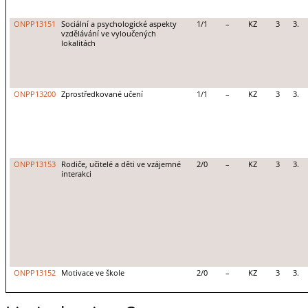
ONPP13151
Sociální a psychologické aspekty
1/1
–
KZ
3
3.
vzdělávání ve vyloučených
lokalitách
ONPP13200
Zprostředkované učení
1/1
–
KZ
3
3.
ONPP13153
Rodiče, učitelé a děti ve vzájemné
2/0
–
KZ
3
3.
interakci
ONPP13152
Motivace ve škole
2/0
–
KZ
3
3.