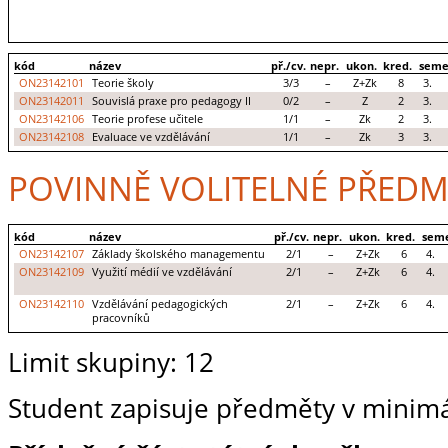
kód
název
př./cv.
nepr.
ukon.
kred.
seme
ON23142101
Teorie školy
3/3
–
Z+Zk
8
3.
ON23142011
Souvislá praxe pro pedagogy II
0/2
–
Z
2
3.
ON23142106
Teorie profese učitele
1/1
–
Zk
2
3.
ON23142108
Evaluace ve vzdělávání
1/1
–
Zk
3
3.
POVINNĚ VOLITELNÉ PŘEDM
kód
název
př./cv.
nepr.
ukon.
kred.
seme
ON23142107
Základy školského managementu
2/1
–
Z+Zk
6
4.
ON23142109
Využití médií ve vzdělávání
2/1
–
Z+Zk
6
4.
ON23142110
Vzdělávání pedagogických
2/1
–
Z+Zk
6
4.
pracovníků
Limit skupiny: 12
Student zapisuje předměty v minimá