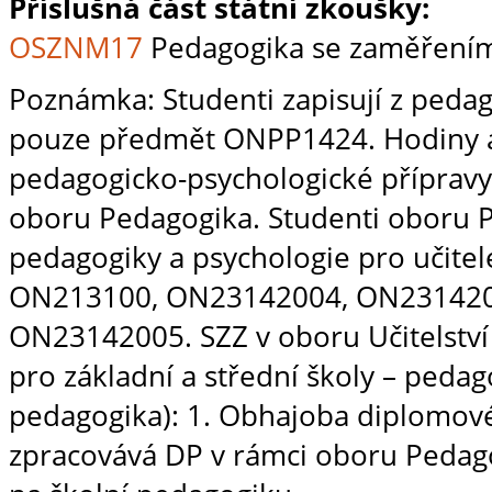
Příslušná část státní zkoušky:
OSZNM17
Pedagogika se zaměřením
Poznámka: Studenti zapisují z peda
pouze předmět ONPP1424. Hodiny a 
pedagogicko-psychologické přípravy
oboru Pedagogika. Studenti oboru 
pedagogiky a psychologie pro učite
ON213100, ON23142004, ON231420
ON23142005. SZZ v oboru Učitelstv
pro základní a střední školy – pedago
pedagogika): 1. Obhajoba diplomov
zpracovává DP v rámci oboru Pedag