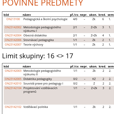
POVINNÉ PŘEDMĚTY
kód
název
př./cv.
nepr.
ukon.
kred.
sem
ON213100
Pedagogická a školní psychologie
4/0
–
Zk
6
1.
ON23142002
Metodologie pedagogického
2/1
–
Z+Zk
3
1.
výzkumu I
ON23142004
Obecná didaktika
2/1
–
Z+Zk
4
1.
ON23142006
Srovnávací pedagogika
1/1
–
Zk
2
1.
ON23142007
Teorie výchovy
1/1
–
Zk
2
1.
Limit skupiny: 16
<> 17
kód
název
př./cv.
nepr.
ukon.
kred.
sem
ON23142003
Metodologie pedagogického
1/1
–
Zk
2
2.
výzkumu II
ON23142005
Didaktika pedagogiky
0/2
–
KZ
2
2.
ON23142010
Souvislá praxe pro pedagogy I
0/2
–
Z
2
2.
ON23142104
Projektování vzdělávacích
1/1
–
Z+Zk
3
2.
programů
ON23142102
Vzdělávací politika
1/1
–
Zk
2
2.