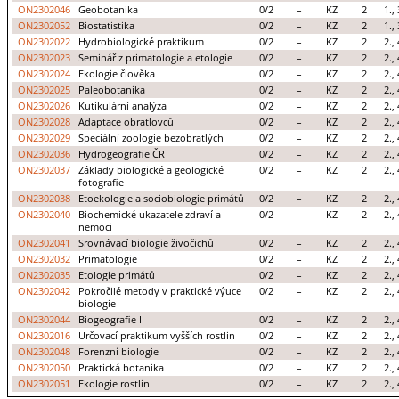
ON2302046
Geobotanika
0/2
–
KZ
2
1., 
ON2302052
Biostatistika
0/2
–
KZ
2
1., 
ON2302022
Hydrobiologické praktikum
0/2
–
KZ
2
2., 
ON2302023
Seminář z primatologie a etologie
0/2
–
KZ
2
2., 
ON2302024
Ekologie člověka
0/2
–
KZ
2
2., 
ON2302025
Paleobotanika
0/2
–
KZ
2
2., 
ON2302026
Kutikulární analýza
0/2
–
KZ
2
2., 
ON2302028
Adaptace obratlovců
0/2
–
KZ
2
2., 
ON2302029
Speciální zoologie bezobratlých
0/2
–
KZ
2
2., 
ON2302036
Hydrogeografie ČR
0/2
–
KZ
2
2., 
ON2302037
Základy biologické a geologické
0/2
–
KZ
2
2., 
fotografie
ON2302038
Etoekologie a sociobiologie primátů
0/2
–
KZ
2
2., 
ON2302040
Biochemické ukazatele zdraví a
0/2
–
KZ
2
2., 
nemoci
ON2302041
Srovnávací biologie živočichů
0/2
–
KZ
2
2., 
ON2302032
Primatologie
0/2
–
KZ
2
2., 
ON2302035
Etologie primátů
0/2
–
KZ
2
2., 
ON2302042
Pokročilé metody v praktické výuce
0/2
–
KZ
2
2., 
biologie
ON2302044
Biogeografie II
0/2
–
KZ
2
2., 
ON2302016
Určovací praktikum vyšších rostlin
0/2
–
KZ
2
2., 
ON2302048
Forenzní biologie
0/2
–
KZ
2
2., 
ON2302050
Praktická botanika
0/2
–
KZ
2
2., 
ON2302051
Ekologie rostlin
0/2
–
KZ
2
2., 