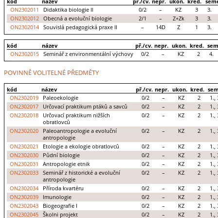
kód
název
př./cv.
nepr.
ukon.
kred.
seme
ON2302011
Didaktika biologie II
0/2
–
KZ
3
3.
ON2302012
Obecná a evoluční biologie
2/1
–
Z+Zk
3
3.
ON2302014
Souvislá pedagogická praxe II
–
14D
Z
1
3.
kód
název
př./cv.
nepr.
ukon.
kred.
sem
ON2302015
Seminář z environmentální výchovy
0/2
–
KZ
2
4.
POVINNĚ VOLITELNÉ PŘEDMĚTY
kód
název
př./cv.
nepr.
ukon.
kred.
sem
ON2302019
Paleoekologie
0/2
–
KZ
2
1., 
ON2302017
Určovací praktikum ptáků a savců
0/2
–
KZ
2
1., 
ON2302018
Určovací praktikum nižších
0/2
–
KZ
2
1., 
obratlovců
ON2302020
Paleoantropologie a evoluční
0/2
–
KZ
2
1., 
antropologie
ON2302021
Etologie a ekologie obratlovců
0/2
–
KZ
2
1., 
ON2302030
Půdní biologie
0/2
–
KZ
2
1., 
ON2302031
Antropologie etnik
0/2
–
KZ
2
1., 
ON2302033
Seminář z historické a evoluční
0/2
–
KZ
2
1., 
antropologie
ON2302034
Příroda kvartéru
0/2
–
KZ
2
1., 
ON2302039
Imunologie
0/2
–
KZ
2
1., 
ON2302043
Biogeografie I
0/2
–
KZ
2
1., 
ON2302045
Školni projekt
0/2
–
KZ
2
1., 