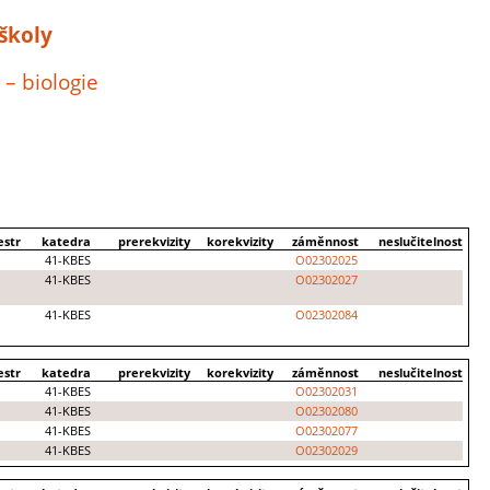
 školy
 – biologie
str
katedra
prerekvizity
korekvizity
záměnnost
neslučitelnost
41-KBES
O02302025
41-KBES
O02302027
41-KBES
O02302084
str
katedra
prerekvizity
korekvizity
záměnnost
neslučitelnost
41-KBES
O02302031
41-KBES
O02302080
41-KBES
O02302077
41-KBES
O02302029