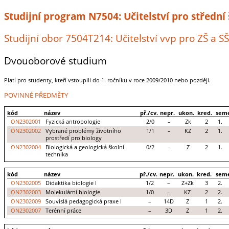
Studijní program N7504: Učitelství pro střední
Studijní obor 7504T214: Učitelství vvp pro ZŠ a SŠ
Dvouoborové studium
Platí pro studenty, kteří vstoupili do 1. ročníku v roce 2009/2010 nebo později.
POVINNÉ PŘEDMĚTY
kód
název
př./cv.
nepr.
ukon.
kred.
seme
ON2302001
Fyzická antropologie
2/0
–
Zk
2
1.
ON2302002
Vybrané problémy životního
1/1
–
KZ
2
1.
prostředí pro biology
ON2302004
Biologická a geologická školní
0/2
–
Z
2
1.
technika
kód
název
př./cv.
nepr.
ukon.
kred.
seme
ON2302005
Didaktika biologie I
1/2
–
Z+Zk
3
2.
ON2302003
Molekulární biologie
1/0
–
KZ
2
2.
ON2302009
Souvislá pedagogická praxe I
–
14D
Z
1
2.
ON2302007
Terénní práce
–
3D
Z
1
2.