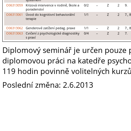
O06313059
Krizová intervence v rodině, škole a
0/2
–
Z
2
9.
poradenství
O06313061
Úvod do kognitivní behaviorální
1/1
–
Z
2
7., 8
terapie
O06313062
Genderové zatížení pedag. praxe
1/1
–
Z
2
7., 8
O06313063
Cvičení z psychologické diagnostiky
0/4
–
Z
2
7.
s praxí
Diplomový seminář je určen pouze p
diplomovou práci na katedře psycho
119 hodin povinně volitelných kurz
Poslední změna: 2.6.2013