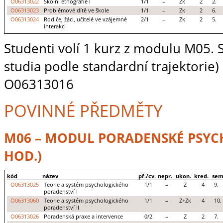
O06313022
Školní etnografie I
1/1
–
Zk
2
2.
O06313023
Problémové dítě ve škole
1/1
–
Zk
2
6.
O06313024
Rodiče, žáci, učitelé ve vzájemné
2/1
–
Zk
2
5.
interakci
Studenti volí 1 kurz z modulu M05. S
studia podle standardní trajektori
O06313016
POVINNÉ PŘEDMĚTY
M06 – MODUL PORADENSKÉ PSYC
HOD.)
kód
název
př./cv.
nepr.
ukon.
kred.
sem
O06313025
Teorie a systém psychologického
1/1
–
Z
4
9.
poradenství I
O06313060
Teorie a systém psychologického
1/1
–
Z+Zk
4
10.
poradenství II
O06313026
Poradenská praxe a intervence
0/2
–
Z
2
7.