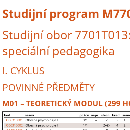
Studijní program M770
Studijní obor 7701T013:
speciální pedagogika
I. CYKLUS
POVINNÉ PŘEDMĚTY
M01 – TEORETICKÝ MODUL (299 H
kód
název
př./cv.
nepr.
ukon.
kred.
seme
O06313001
Obecná psychologie I
3/1
–
Z
5
1.
O06313002
Obecná psychologie II
1/1
–
Z+Zk
4
2.