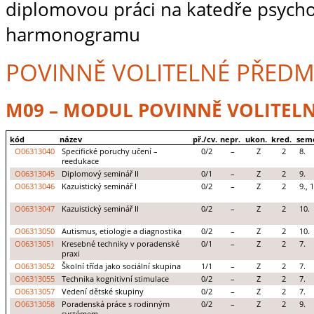
diplomovou práci na katedře psycho
harmonogramu
POVINNĚ VOLITELNÉ PŘEDM
M09 – MODUL POVINNĚ VOLITELN
kód
název
př./cv.
nepr.
ukon.
kred.
sem
O06313040
Specifické poruchy učení –
0/2
–
Z
2
8.
reedukace
O06313045
Diplomový seminář II
0/1
–
Z
2
9.
O06313046
Kazuistický seminář I
0/2
–
Z
2
9., 
O06313047
Kazuistický seminář II
0/2
–
Z
2
10.
O06313050
Autismus, etiologie a diagnostika
0/2
–
Z
2
10.
O06313051
Kresebné techniky v poradenské
0/1
–
Z
2
7.
praxi
O06313052
Školní třída jako sociální skupina
1/1
–
Z
2
7.
O06313055
Technika kognitivní stimulace
0/2
–
Z
2
7.
O06313057
Vedení dětské skupiny
0/2
–
Z
2
7.
O06313058
Poradenská práce s rodinným
0/2
–
Z
2
9.
systémem