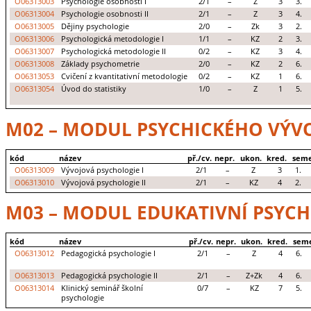
O06313003
Psychologie osobnosti I
2/1
–
Z
3
3.
O06313004
Psychologie osobnosti II
2/1
–
Z
3
4.
O06313005
Dějiny psychologie
2/0
–
Zk
3
2.
O06313006
Psychologická metodologie I
1/1
–
KZ
2
3.
O06313007
Psychologická metodologie II
0/2
–
KZ
3
4.
O06313008
Základy psychometrie
2/0
–
KZ
2
6.
O06313053
Cvičení z kvantitativní metodologie
0/2
–
KZ
1
6.
O06313054
Úvod do statistiky
1/0
–
Z
1
5.
M02 – MODUL PSYCHICKÉHO VÝVOJ
kód
název
př./cv.
nepr.
ukon.
kred.
seme
O06313009
Vývojová psychologie I
2/1
–
Z
3
1.
O06313010
Vývojová psychologie II
2/1
–
KZ
4
2.
M03 – MODUL EDUKATIVNÍ PSYCH
kód
název
př./cv.
nepr.
ukon.
kred.
seme
O06313012
Pedagogická psychologie I
2/1
–
Z
4
6.
O06313013
Pedagogická psychologie II
2/1
–
Z+Zk
4
6.
O06313014
Klinický seminář školní
0/7
–
KZ
7
5.
psychologie