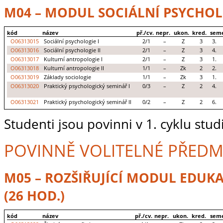
M04 – MODUL SOCIÁLNÍ PSYCHOLO
kód
název
př./cv.
nepr.
ukon.
kred.
seme
O06313015
Sociální psychologie I
2/1
–
Z
3
3.
O06313016
Sociální psychologie II
2/1
–
Z
3
4.
O06313017
Kulturní antropologie I
2/1
–
Z
3
1.
O06313018
Kulturní antropologie II
1/1
–
Zk
2
2.
O06313019
Základy sociologie
1/1
–
Zk
3
1.
O06313020
Praktický psychologický seminář I
0/3
–
Z
2
4.
O06313021
Praktický psychologický seminář II
0/2
–
Z
2
6.
Studenti jsou povinni v 1. cyklu stu
POVINNĚ VOLITELNÉ PŘEDM
M05 – ROZŠIŘUJÍCÍ MODUL EDUKA
(26 HOD.)
kód
název
př./cv.
nepr.
ukon.
kred.
seme