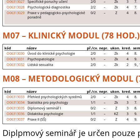
O06313027
Specifické poruchy učení
2/0
–
Zk
3
7.
O06313028
Psychologická diagnostika
2/2
–
Zk
4
7.
O06313029
Praxe v pedagogicko-psychologické
0/2
–
Z
4
8.
poradně
M07 – KLINICKÝ MODUL (78 HOD.)
kód
název
př./cv.
nepr.
ukon.
kred.
sem
O06313030
Úvod do klinické psychologie
2/0
–
Zk
4
8.
O06313031
Psychopatologie
1/1
–
Zk
4
9.
O06313032
Lidská sexualita
2/0
–
Zk
2
9., 
M08 – METODOLOGICKÝ MODUL (7
kód
název
př./cv.
nepr.
ukon.
kred.
sem
O06313033
Přehled psychologických systémů
2/0
–
Zk
4
8.
O06313034
Statistika pro psychology
1/1
–
Zk
3
7.
O06313035
Diplomový seminář I
0/2
–
Z
3
8.
O06313036
Didaktika psychologie
1/1
–
KZ
3
9.
O06313037
Praxe II (SŠ)
0/2
–
Z
4
9.
Diplpmový seminář je určen pouze p