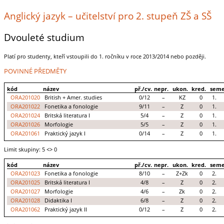
Anglický jazyk – učitelství pro 2. stupeň ZŠ a SŠ
Dvouleté studium
Platí pro studenty, kteří vstoupili do 1. ročníku v roce 2013/2014 nebo později.
POVINNÉ PŘEDMĚTY
kód
název
př./cv.
nepr.
ukon.
kred.
seme
ORA201020
British + Amer. studies
0/12
–
KZ
0
1.
ORA201022
Fonetika a fonologie
9/11
–
Z
0
1.
ORA201024
Britská literatura I
5/4
–
Z
0
1.
ORA201026
Morfologie
5/5
–
Z
0
1.
ORA201061
Praktický jazyk I
0/14
–
Z
0
1.
Limit skupiny: 5
<> 0
kód
název
př./cv.
nepr.
ukon.
kred.
seme
ORA201023
Fonetika a fonologie
8/10
–
Z+Zk
0
2.
ORA201025
Britská literatura I
4/8
–
Z
0
2.
ORA201027
Morfologie
4/6
–
Zk
0
2.
ORA201028
Didaktika I
6/8
–
Z
0
2.
ORA201062
Praktický jazyk II
0/12
–
Z
0
2.