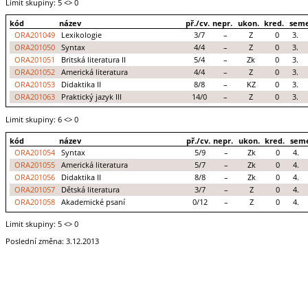
Limit skupiny: 5
<> 0
kód
název
př./cv.
nepr.
ukon.
kred.
seme
ORA201049
Lexikologie
3/7
–
Z
0
3.
ORA201050
Syntax
4/4
–
Z
0
3.
ORA201051
Britská literatura II
5/4
–
Zk
0
3.
ORA201052
Americká literatura
4/4
–
Z
0
3.
ORA201053
Didaktika II
8/8
–
KZ
0
3.
ORA201063
Praktický jazyk III
14/0
–
Z
0
3.
Limit skupiny: 6
<> 0
kód
název
př./cv.
nepr.
ukon.
kred.
seme
ORA201054
Syntax
5/9
–
Zk
0
4.
ORA201055
Americká literatura
5/7
–
Zk
0
4.
ORA201056
Didaktika II
8/8
–
Zk
0
4.
ORA201057
Dětská literatura
3/7
–
Z
0
4.
ORA201058
Akademické psaní
0/12
–
Z
0
4.
Limit skupiny: 5
<> 0
Poslední změna: 3.12.2013