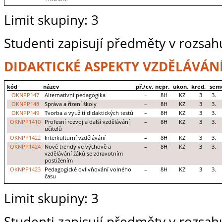
Limit skupiny: 3
Studenti zapisují předměty v rozsah
DIDAKTICKÉ ASPEKTY VZDĚLÁVÁN
kód
název
př./cv.
nepr.
ukon.
kred.
sem
OKNPP147
Alternativní pedagogika
–
8H
KZ
3
3.
OKNPP148
Správa a řízení školy
–
8H
KZ
3
3.
OKNPP149
Tvorba a využití didaktických testů
–
8H
KZ
3
3.
OKNPP1410
Profesní rozvoj a další vzdělávání
–
8H
KZ
3
3.
učitelů
OKNPP1422
Interkulturní vzdělávání
–
8H
KZ
3
3.
OKNPP1424
Nové trendy ve výchově a
–
8H
KZ
3
3.
vzdělávání žáků se zdravotním
postižením
OKNPP1423
Pedagogické ovlivňování volného
–
8H
KZ
3
3.
času
Limit skupiny: 3
Studenti zapisují předměty v rozsah