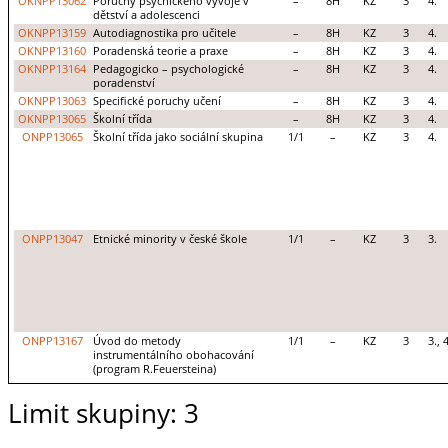
OKNPP13062
Poruchy psychického vývoje v
–
8H
KZ
3
4.
dětství a adolescenci
OKNPP13159
Autodiagnostika pro učitele
–
8H
KZ
3
4.
OKNPP13160
Poradenská teorie a praxe
–
8H
KZ
3
4.
OKNPP13164
Pedagogicko – psychologické
–
8H
KZ
3
4.
poradenství
OKNPP13063
Specifické poruchy učení
–
8H
KZ
3
4.
OKNPP13065
Školní třída
–
8H
KZ
3
4.
ONPP13065
Školní třída jako sociální skupina
1/1
–
KZ
3
4.
ONPP13047
Etnické minority v české škole
1/1
–
KZ
3
3.
ONPP13167
Úvod do metody
1/1
–
KZ
3
3., 4
instrumentálního obohacování
(program R.Feuersteina)
Limit skupiny: 3