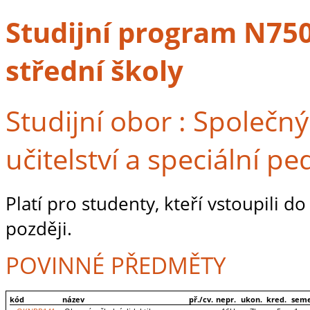
Studijní program N7504
střední školy
Studijní obor : Společn
učitelství a speciální p
Platí pro studenty, kteří vstoupili 
později.
POVINNÉ PŘEDMĚTY
kód
název
př./cv.
nepr.
ukon.
kred.
seme