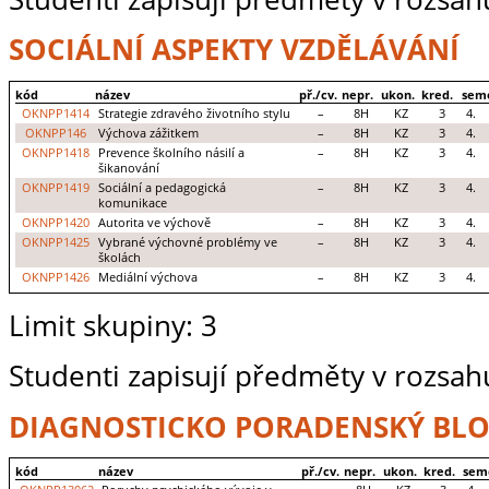
SOCIÁLNÍ ASPEKTY VZDĚLÁVÁNÍ
kód
název
př./cv.
nepr.
ukon.
kred.
sem
OKNPP1414
Strategie zdravého životního stylu
–
8H
KZ
3
4.
OKNPP146
Výchova zážitkem
–
8H
KZ
3
4.
OKNPP1418
Prevence školního násilí a
–
8H
KZ
3
4.
šikanování
OKNPP1419
Sociální a pedagogická
–
8H
KZ
3
4.
komunikace
OKNPP1420
Autorita ve výchově
–
8H
KZ
3
4.
OKNPP1425
Vybrané výchovné problémy ve
–
8H
KZ
3
4.
školách
OKNPP1426
Mediální výchova
–
8H
KZ
3
4.
Limit skupiny: 3
Studenti zapisují předměty v rozsah
DIAGNOSTICKO PORADENSKÝ BL
kód
název
př./cv.
nepr.
ukon.
kred.
sem