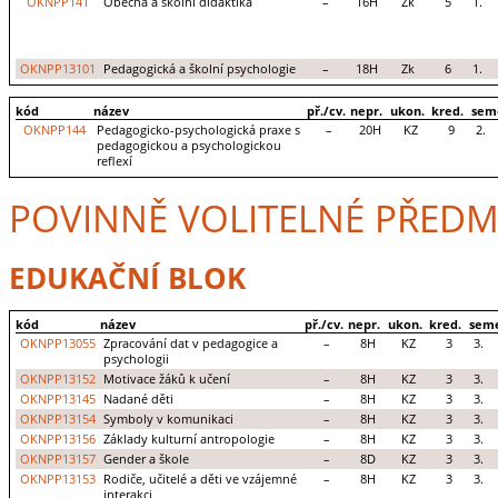
OKNPP141
Obecná a školní didaktika
–
16H
Zk
5
1.
OKNPP13101
Pedagogická a školní psychologie
–
18H
Zk
6
1.
kód
název
př./cv.
nepr.
ukon.
kred.
sem
OKNPP144
Pedagogicko-psychologická praxe s
–
20H
KZ
9
2.
pedagogickou a psychologickou
reflexí
POVINNĚ VOLITELNÉ PŘEDM
EDUKAČNÍ BLOK
kód
název
př./cv.
nepr.
ukon.
kred.
seme
OKNPP13055
Zpracování dat v pedagogice a
–
8H
KZ
3
3.
psychologii
OKNPP13152
Motivace žáků k učení
–
8H
KZ
3
3.
OKNPP13145
Nadané děti
–
8H
KZ
3
3.
OKNPP13154
Symboly v komunikaci
–
8H
KZ
3
3.
OKNPP13156
Základy kulturní antropologie
–
8H
KZ
3
3.
OKNPP13157
Gender a škole
–
8D
KZ
3
3.
OKNPP13153
Rodiče, učitelé a děti ve vzájemné
–
8H
KZ
3
3.
interakci