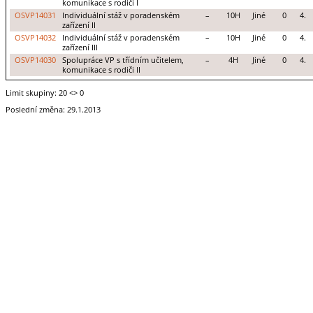
komunikace s rodiči I
OSVP14031
Individuální stáž v poradenském
–
10H
Jiné
0
4.
zařízení II
OSVP14032
Individuální stáž v poradenském
–
10H
Jiné
0
4.
zařízení III
OSVP14030
Spolupráce VP s třídním učitelem,
–
4H
Jiné
0
4.
komunikace s rodiči II
Limit skupiny: 20
<> 0
Poslední změna: 29.1.2013