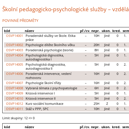
Školní pedagogicko-psychologické služby – vzděl
POVINNÉ PŘEDMĚTY
kód
název
př./cv.
nepr.
ukon.
kred.
sem
OSVP14001
Poradenské služby ve škole. Etika
–
10H
Jiné
0
1.
práce
OSVP14002
Psychologie dítěte školního věku
–
20H
Jiné
0
1.
OSVP14003
Poradenská psychologie (teorie)
–
8H
Jiné
0
1.
OSVP14004
Psychologická dignostika,
–
5H
Jiné
0
1.
autodiagnostika I
OSVP14005
Psychologická diagnostika,
–
5H
Jiné
0
2.
autodiagnostika II
OSVP14006
Poradenská intervence, vedení
–
16H
Jiné
0
2.
rozhovoru
OSVP14007
Psychologie školní třídy
–
16H
Jiné
0
2.
OSVP14008
Vybraná témata z psychopatologie
–
6H
Jiné
0
2.
OSVP14009
Krizová intervence I
–
5H
Jiné
0
1.
OSVP14010
Krizová intervence II
–
5H
Jiné
0
2.
OSVP14012
Kurz sociální komunikace
–
25H
Z
0
1.
OSVP14011
Stáž v PPP, SPC
–
10H
Jiné
0
1.
Limit skupiny: 12
<> 0
kód
název
př./cv.
nepr.
ukon.
kred.
sem