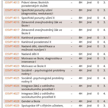
OSVP14013
Právní rámec školních
–
8H
Jiné
0
3.
poradenských služeb
OSVP14014
Specifické poruchy učení
–
8H
Jiné
0
3.
(diagnostika, reedukace) I
OSVP14015
Specifické poruchy učení II
–
8H
Jiné
0
4.
OSVP14016
Zdravotně znevýhodněný žák ve
–
8H
Jiné
0
3.
škole I
OSVP14017
Zdravotně znevýhodněný žák ve
–
8H
Jiné
0
4.
škole II
OSVP14018
Kariérové poradenství I
–
8H
Jiné
0
3.
OSVP14019
Kariérové poradenství II
–
4H
Jiné
0
4.
OSVP14020
Nadané děti, identifikace a
–
4H
Jiné
0
3.
možnosti rozvíjení I
OSVP14021
Nadané děti II
–
6H
Jiné
0
4.
OSVP14022
Motivace ve škole, diagnostika a
–
4H
Jiné
0
3.
intervence I
OSVP14023
Motivace ve škole II
–
4H
Jiné
0
4.
OSVP14024
Sociálně – psychologické problémy
–
4H
Jiné
0
3.
rodiny I
OSVP14025
Sociálně -psychologické problémy
–
4H
Jiné
0
4.
rodiny II
OSVP14026
Integrace žáků z odlišného
–
4H
Jiné
0
3.
sociokulturního prostředí I
OSVP14027
Integrace žáků z odlišného
–
4H
Jiné
0
4.
sociokulturního prostředí II
OSVP14028
Gender a škola
–
4H
Jiné
0
4.
OSVP14029
Spolupráce VP s třídním učitelem,
–
4H
Jiné
0
3.