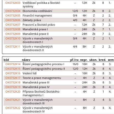
OK0732K03
Vzdělávací politika a školské
–
12H
Zk
8
1.
systémy
OK0732K04
Ekonomika vzdělávání
12/0
12H
Zk
8
2.
OK0732K05
Finanční management
0/4
4H
Z
2
2.
OK0732K06
Základy práva
4/0
4H
Z
2
2.
OK0732K07
Pracovní a školské právo
–
12H
Zk
7
2.
OK0732K08
Manažerská praxe I
–
24H
Zk
7
1.
OK0732K09
Manažerská praxe II
–
24H
Zk
7
2.
OK0732K10
Výcvik v manažerských
0/4
4H
Z
2
1.
dovednostech I
OK0732K11
Výcvik v manažerských
4/4
8H
Z
2
2.
dovednostech II
kód
název
př./cv.
nepr.
ukon.
kred.
sem
OK0732K14
Řízení pedagogického procesu I
16/0
16H
Zk
8
3.
OK0732K15
Řízení pedagogického procesu II
12/0
12H
Zk
8
4.
OK0732K16
Vedení lidí
–
16H
Zk
8
3.
OK0732K17
Teorie a praxe managementu
–
4H
Z
4
4.
OK0732K18
Manažerská praxe III
–
24H
Zk
8
3.
OK0732K19
Manažerská praxe IV
–
24H
Zk
8
4.
OK0732K20
Příprava školitelů školského
–
4H
Z
1
4.
managementu I
OK0732K21
Výcvik v manažerských
–
8H
Z
4
3.
dovednostech III
OK0732K22
Výcvik v manažerských
–
8H
Z
4
4.
dovednostech IV