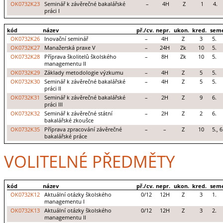
OK0732K23
Seminář k závěrečné bakalářské
–
4H
Z
1
4.
práci I
kód
název
př./cv.
nepr.
ukon.
kred.
seme
OK0732K26
Inovační seminář
–
4H
Z
3
5.
OK0732K27
Manažerská praxe V
–
24H
Zk
10
5.
OK0732K28
Příprava školitelů školského
–
8H
Zk
10
5.
managementu II
OK0732K29
Základy metodologie výzkumu
–
4H
Z
5
5.
OK0732K30
Seminář k závěrečné bakalářské
–
4H
Z
5
5.
práci II
OK0732K31
Seminář k závěrečné bakalářské
–
2H
Z
9
6.
práci III
OK0732K32
Seminář k závěrečné státní
–
2H
Z
2
6.
bakalářské zkoušce
OK0732K35
Příprava zpracování závěrečné
–
–
Z
10
5., 6
bakalářské práce
VOLITELNÉ PŘEDMĚTY
kód
název
př./cv.
nepr.
ukon.
kred.
seme
OK0732K12
Aktuální otázky školského
0/12
12H
Z
3
1.
managementu I
OK0732K13
Aktuální otázky školského
0/12
12H
Z
3
2.
managementu II