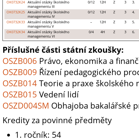
OK0732K24
Aktuální otázky školského
0/12
12H
Z
3
3.
managementu III
OK0732K25
Aktuální otázky školského
0/12
12H
Z
3
4.
managementu IV
OK0732K33
Aktuální otázky školského
–
12H
Z
3
5.
managementu V
OK0732K34
Aktuální otázky školského
0/4
4H
Z
3
6.
managementu VI
Příslušné části státní zkoušky:
OSZB006
Právo, ekonomika a finan
OSZB009
Řízení pedagogického pro
OSZB014
Teorie a praxe školskéh
OSZB015
Vedení lidí
OSZD004SM
Obhajoba bakalářské p
Kredity za povinné předměty
1. ročník: 54