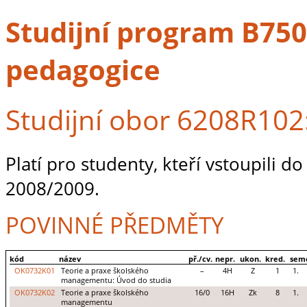
Studijní program B7507
pedagogice
Studijní obor 6208R10
Platí pro studenty, kteří vstoupili d
2008/2009.
POVINNÉ PŘEDMĚTY
kód
název
př./cv.
nepr.
ukon.
kred.
sem
OK0732K01
Teorie a praxe školského
–
4H
Z
1
1.
managementu: Úvod do studia
OK0732K02
Teorie a praxe školského
16/0
16H
Zk
8
1.
managementu