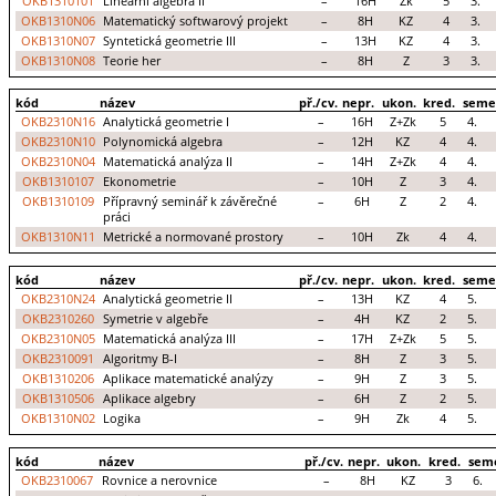
OKB1310101
Lineární algebra II
–
16H
Zk
5
3.
OKB1310N06
Matematický softwarový projekt
–
8H
KZ
4
3.
OKB1310N07
Syntetická geometrie III
–
13H
KZ
4
3.
OKB1310N08
Teorie her
–
8H
Z
3
3.
kód
název
př./cv.
nepr.
ukon.
kred.
seme
OKB2310N16
Analytická geometrie I
–
16H
Z+Zk
5
4.
OKB2310N10
Polynomická algebra
–
12H
KZ
4
4.
OKB2310N04
Matematická analýza II
–
14H
Z+Zk
4
4.
OKB1310107
Ekonometrie
–
10H
Z
3
4.
OKB1310109
Přípravný seminář k závěrečné
–
6H
Z
2
4.
práci
OKB1310N11
Metrické a normované prostory
–
10H
Zk
4
4.
kód
název
př./cv.
nepr.
ukon.
kred.
seme
OKB2310N24
Analytická geometrie II
–
13H
KZ
4
5.
OKB2310260
Symetrie v algebře
–
4H
KZ
2
5.
OKB2310N05
Matematická analýza III
–
17H
Z+Zk
5
5.
OKB2310091
Algoritmy B-I
–
8H
Z
3
5.
OKB1310206
Aplikace matematické analýzy
–
9H
Z
3
5.
OKB1310506
Aplikace algebry
–
6H
Z
2
5.
OKB1310N02
Logika
–
9H
Zk
4
5.
kód
název
př./cv.
nepr.
ukon.
kred.
sem
OKB2310067
Rovnice a nerovnice
–
8H
KZ
3
6.