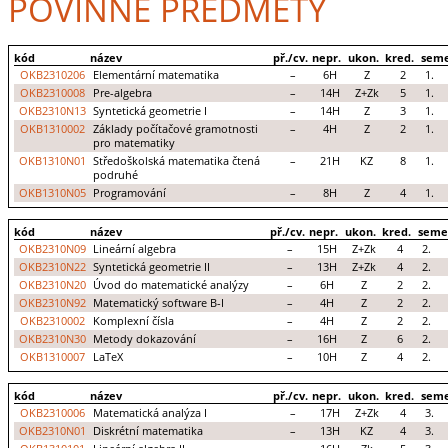
POVINNÉ PŘEDMĚTY
kód
název
př./cv.
nepr.
ukon.
kred.
seme
OKB2310206
Elementární matematika
–
6H
Z
2
1.
OKB2310008
Pre-algebra
–
14H
Z+Zk
5
1.
OKB2310N13
Syntetická geometrie I
–
14H
Z
3
1.
OKB1310002
Základy počítačové gramotnosti
–
4H
Z
2
1.
pro matematiky
OKB1310N01
Středoškolská matematika čtená
–
21H
KZ
8
1.
podruhé
OKB1310N05
Programování
–
8H
Z
4
1.
kód
název
př./cv.
nepr.
ukon.
kred.
seme
OKB2310N09
Lineární algebra
–
15H
Z+Zk
4
2.
OKB2310N22
Syntetická geometrie II
–
13H
Z+Zk
4
2.
OKB2310N20
Úvod do matematické analýzy
–
6H
Z
2
2.
OKB2310N92
Matematický software B-I
–
4H
Z
2
2.
OKB2310002
Komplexní čísla
–
4H
Z
2
2.
OKB2310N30
Metody dokazování
–
16H
Z
6
2.
OKB1310007
LaTeX
–
10H
Z
4
2.
kód
název
př./cv.
nepr.
ukon.
kred.
seme
OKB2310006
Matematická analýza I
–
17H
Z+Zk
4
3.
OKB2310N01
Diskrétní matematika
–
13H
KZ
4
3.