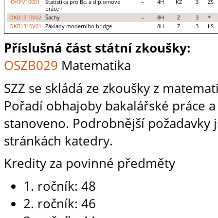
OKPV10001
Statistika pro Bc. a diplomové
–
4H
KZ
3
ZS
práce I
OKB1310V02
Šachy
–
8H
Z
3
*
OKB1310V01
Základy moderního bridge
–
8H
Z
3
LS
Příslušná část státní zkoušky:
OSZB029
Matematika
SZZ se skládá ze zkoušky z matemat
Pořadí obhajoby bakalářské práce a
stanoveno. Podrobnější požadavky 
stránkách katedry.
Kredity za povinné předměty
1. ročník: 48
2. ročník: 46